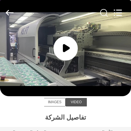
-
2026
SEVNNA
TEXTILE.
All
Rights
Reserved.
منزل،
بيت
منتجات
عرض
SEVNNA TEXTILE
الواقع
الافتراضي
IMAGES
VIDEO
معلومات
تفاصيل الشركة
عنا