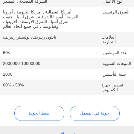
نوع الأعمال:
الشركة المصنعة , المصدر
السوق الرئيسي:
أمريكا الشمالية , أمريكا الجنوبية , أوروبا
جولة
الغربية , أوروبا الشرقية , شرق آسيا ، جنوب
شرق آسيا ، الشرق الأوسط ، أفريقيا ،
في
أوقيانوسيا ، في جميع أنحاء العالم
المعمل
العلامات
نايلون ريبريف، بوليستر ريبريف
التجارية:
مراقبة
عدد الموظفين:
>60
الجودة
المبيعات السنوية:
2000000-10000000
سنة التأسيس:
2006
اتصل
تصدير أجهزة
50% - 60%
الكمبيوتر:
بنا
أخبار
جولة في المعمل
ضبط الجودة
حالات