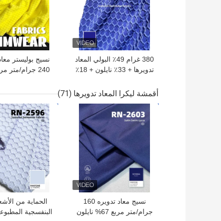
380 غرام 49٪ البولي المعاد
نسيج بوليستر معاد
تدويرها + 33٪ نايلون + 18٪
سباندكس نسيج البوليستر
المعاد تدويره للخياطة
سباندكس دائري 
أقمشة ليكرا المعاد تدويرها
(71)
الدائرية
افضل سعر
افضل سعر
نسيج معاد تدويره 160
الحماية من الأش
جرام/متر مربع 67% نايلون
البنفسجية المطبوعة