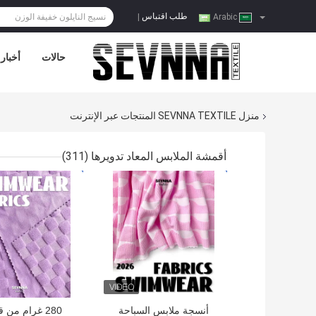
طلب اقتباس
|
Arabic
حالات
أخبار
منزل
SEVNNA TEXTILE المنتجات عبر الإنترنت
أقمشة الملابس المعاد تدويرها
(311)
افضل سعر
افضل سعر
أنسجة ملابس السباحة
280 غرام من