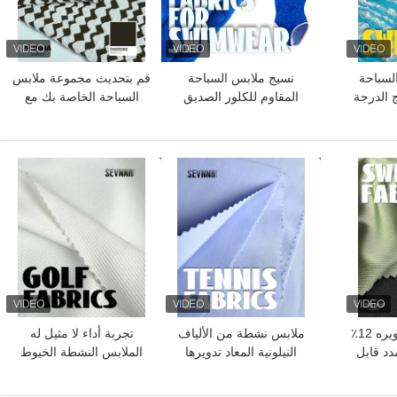
س السباحة
نسيج ملابس السباحة
قم بتحديث مجموعة ملابس
ج الدرجة
المقاوم للكلور الصديق
السباحة الخاصة بك مع
ر قابلة
للبيئة لعمل ملابس السباحة
نسيج ملابس السباحة
الصديقة للبيئة والمستدامة
افضل سعر
افضل سعر
88٪ نايلون معاد تدويره 12٪
ملابس نشطة من الألياف
تجربة أداء لا مثيل له
د قابل
النيلونية المعاد تدويرها
الملابس النشطة الخيوط
 اللياقة
الملابس المخصصة