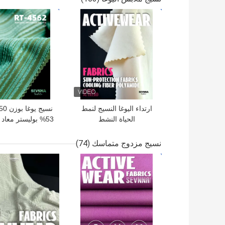
افضل سعر
افضل سعر
ارتداء اليوغا النسيج لنمط
الحياة النشط
53% بوليستر معاد 
سباندكس لملابس ا
نسيج مزدوج متماسك
(74)
الملابس الرياضية، 
افضل سعر
افضل سعر