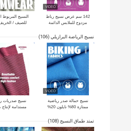
142 سم عرض نسيج رباط
النسيج المربوط ا
مزدوج للملابس الدائمة
للصيف / الخريف
نسيج الرياضة البرازيلي
(106)
افضل سعر
افضل سعر
نسيج حمالة صدر رياضية
نسيج صدريات ري
ممتازة 80% نايلون 20%
مستدامة لإنتاج 
سباندكس 125 سم العرض
رياضية واعية لل
تمتد طماق النسيج
(108)
افضل سعر
افضل سعر