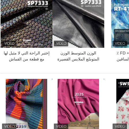
80 ٪ بوليستر FD + 20 ٪
الوزن المتوسط الوزن
إختبر الراحة التي لا مثيل لها
لساقين
المتوسّع الملابس القصيرة
مع قطعة من القماش
النسيج العادي النمط الصلب
المطبوع الاختيار
افضل سعر
افضل سعر