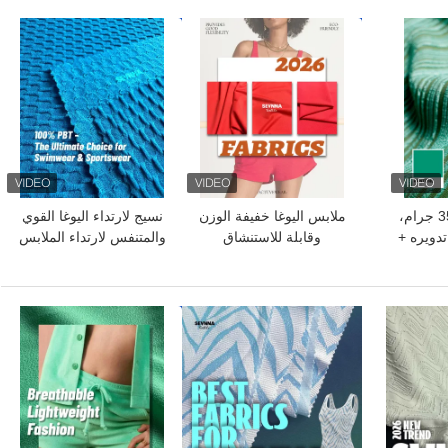
افضل سعر
افضل سعر
نسيج يوغا بوزن 350 جرام،
ملابس اليوغا خفيفة الوزن
نسيج لارتداء اليوغا القوي
تدويره +
وقابلة للاستنشاق
والمتنفس لارتداء الملابس
36% نايلون + 11%
النشطة
ليوغا،
الليجنز
افضل سعر
افضل سعر