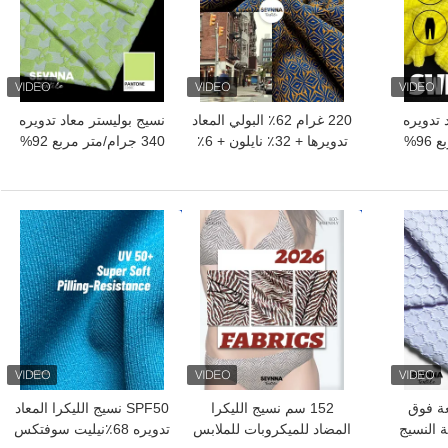
 تدويره
220 غرام 62٪ البولي المعاد
نسيج بوليستر معاد تدويره
240 جرام/متر مربع 96%
تدويرها + 32٪ نايلون + 6٪
340 جرام/متر مربع 92%
معاد تدويره + 4%
سباندكس
بوليستر معاد تدويره + 8%
محبوك
سباندكس معاد تدويره RN-
2441
افضل سعر
افضل سعر
عة فوق
152 سم نسيج الليكرا
SPF50 نسيج الليكرا المعاد
 النسيج
المضاد للميكروبات للملابس
تدويره 68٪نيليت سوفتكس