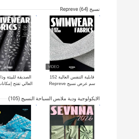
معاد تدويره RB + 33%
الليكرا المعاد تدوي
ليكرا معاد تدويره ليكرا RN-
للبيئة
نسيج Repreve
(64)
2603
افضل سعر
افضل سعر
قابلية التنفس العالية 152
الصديقة للبيئة وذا
سم عرض نسيج Repreve
العالي تفتح إمكانا
المتكرر
الايكولوجية ودية ملابس السباحة النسيج
(105)
افضل سعر
افضل سعر