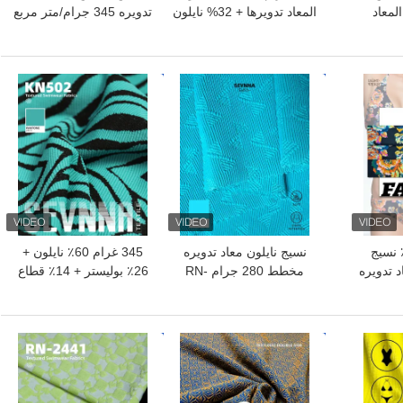
لمعاد
المعاد تدويرها + 32% نايلون
تدويره 345 جرام/متر مربع
+ 6% سباندكس مادة
60% نايلون + 26% بوليستر
ملابس السباحة المعاد
+ 14% سباندكس KN502
تدويرها RT-4646
افضل سعر
افضل سعر
غرام 100 ٪ نسيج
نسيج نايلون معاد تدويره
345 غرام 60٪ نايلون +
 تدويره
مخطط 280 جرام RN-
26٪ بوليستر + 14٪ قطاع
2452
سباندكس نسيج نايلون معاد
تدويره KN-502
افضل سعر
افضل سعر