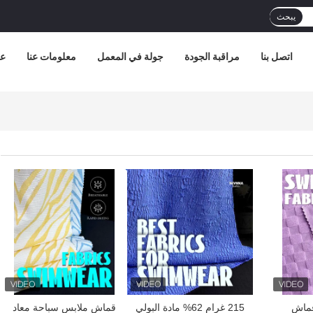
يبحث
اتصل بنا
مراقبة الجودة
جولة في المعمل
معلومات عنا
عر
افضل سعر
افضل سعر
 قماش
215 غرام 62% مادة البولي
قماش ملابس سباحة معاد