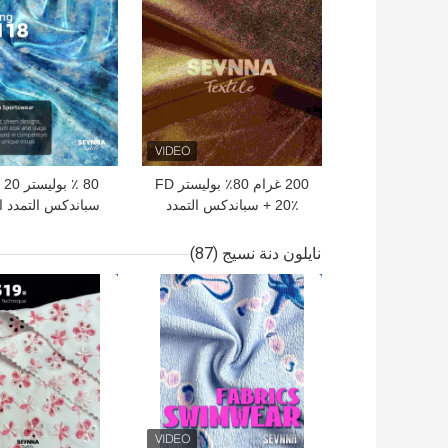
200 غرام 80٪ بوليستر FD
+ 20٪ سباندكس التمدد
سباندكس التمدد ا
السراويل النسيج SP7333
النسيج SP7333
نايلون دنة نسيج
(87)
افضل سعر
افضل سعر