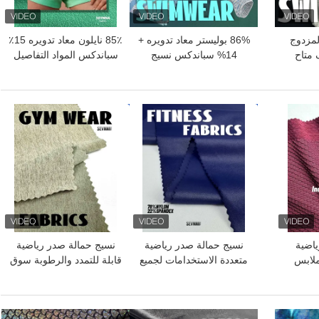
لمزدوج
86% بوليستر معاد تدويره +
85٪ نايلون معاد تدويره 15٪
 متاح
14% سباندكس نسيج
سباندكس المواد التفاصيل
مزدوج الحياكة RT-4224
النسيج المربوط مزدوج 165
سم العرض
افضل سعر
افضل سعر
اضية
نسيج حمالة صدر رياضية
نسيج حمالة صدر رياضية
ملابس
متعددة الاستخدامات لجميع
قابلة للتمدد والرطوبة سوق
بيئة
أنواع الأنشطة الرياضية
الأزياء المستدامة
والرياضة
افضل سعر
افضل سعر