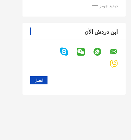
—— ديفيد جونز
ابن دردش الآن