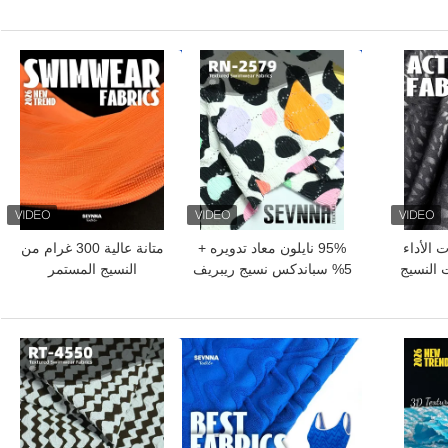
ره صديقة
الداخلية الواقية
نايلون FD 32٪ مواد الليكرا
للملابس الرياضية الصديقة
للبيئة
افضل سعر
افضل سعر
ت الأداء
95% نايلون معاد تدويره +
متانة عالية 300 غرام من
ت النسيج
5% سباندكس نسيج ريبريف
النسيج المستمر
RN-2579
افضل سعر
افضل سعر