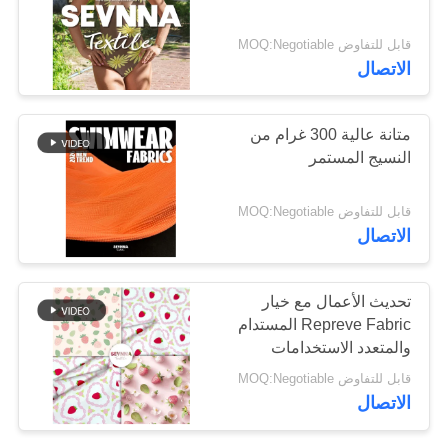
قابل للتفاوض MOQ:Negotiable
خريطة
64
الاتصال
الموقع
نسيج Repreve
متانة عالية 300 غرام من
PRIVACY
النسيج المستمر
POLICY
قابل للتفاوض MOQ:Negotiable
الاتصال
105
تحديث الأعمال مع خيار
الايكولوجية ودية
Repreve Fabric المستدام
والمتعدد الاستخدامات
ملابس السباحة
قابل للتفاوض MOQ:Negotiable
النسيج
الاتصال