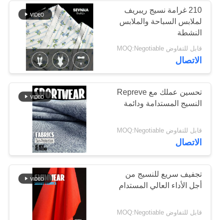
210 غرامة نسيج ريبريف
لملابس السباحة والملابس
170
النشطة
قابل للتفاوض MOQ:Negotiable
نسيج محبوك
الاتصال
تحسين عملك مع Repreve
النسيج المستدامة ودائمة
164
قابل للتفاوض MOQ:Negotiable
الاتصال
نسيج ملابس اليوغا
تجفيف سريع للنسيج من
أجل الأداء العالي المستدام
قابل للتفاوض MOQ:Negotiable