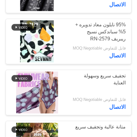
الاتصال
جولة
في
95% نايلون معاد تدويره +
117
5% سباندكس نسيج
المعمل
أقمشة بوليستر معاد
ريبريف RN-2579
قابل للتفاوض MOQ:Negotiable
تدويره
مراقبة
الاتصال
الجودة
تجفيف سريع وسهولة
العناية
اتصل
72
بنا
قابل للتفاوض MOQ:Negotiable
أقمشة ليكرا المعاد
الاتصال
أخبار
تدويرها
متانة عالية وتجفيف سريع
حالات