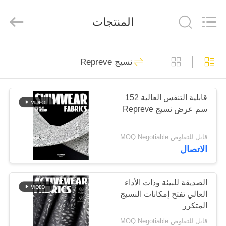
-
2026
SEVNNA
المنتجات
TEXTILE.
All
Rights
Reserved.
منزل،
313
نسيج Repreve
بيت
أقمشة الملابس المعاد
تدويرها
قابلية التنفس العالية 152
منتجات
سم عرض نسيج Repreve
عرض
قابل للتفاوض MOQ:Negotiable
الاتصال
الواقع
150
الافتراضي
أقمشة نايلون معاد
الصديقة للبيئة وذات الأداء
العالي تفتح إمكانات النسيج
معلومات
تدويرها
المتكرر
عنا
قابل للتفاوض MOQ:Negotiable