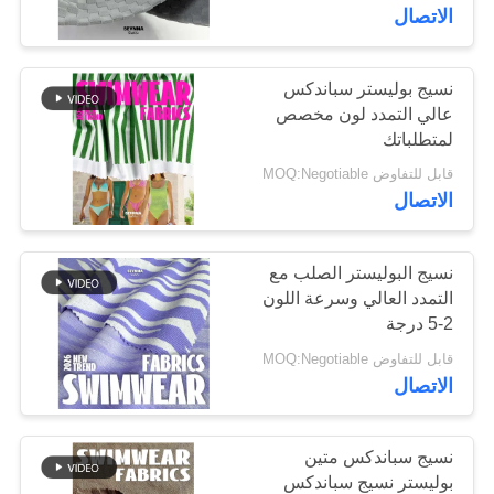
الاتصال
جولة
في
نسيج بوليستر سباندكس
117
عالي التمدد لون مخصص
المعمل
أقمشة بوليستر معاد
لمتطلباتك
قابل للتفاوض MOQ:Negotiable
تدويره
مراقبة
الاتصال
الجودة
نسيج البوليستر الصلب مع
التمدد العالي وسرعة اللون
اتصل
2-5 درجة
72
بنا
قابل للتفاوض MOQ:Negotiable
أقمشة ليكرا المعاد
الاتصال
أخبار
تدويرها
نسيج سباندكس متين
حالات
بوليستر نسيج سباندكس