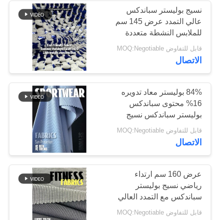
نسيج بوليستر سباندكس
عالي التمدد عرض 145 سم
170
للملابس النشطة متعددة
الاستخدامات
قابل للتفاوض MOQ:Negotiable
نسيج محبوك
الاتصال
84% بوليستر معاد تدويره
16% محتوى سباندكس
بوليستر سباندكس نسيج
لون مخصص لمتطلباتك
164
قابل للتفاوض MOQ:Negotiable
الاتصال
نسيج ملابس اليوغا
عرض 160 سم ارتداء
رياضي نسيج بوليستر
سباندكس مع التمدد العالي
قابل للتفاوض MOQ:Negotiable