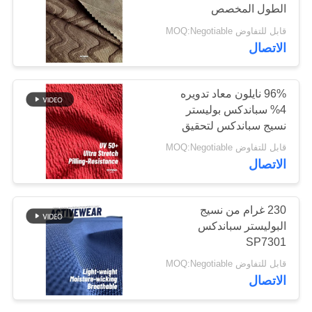
الطول المخصص
قابل للتفاوض MOQ:Negotiable
خريطة
64
الاتصال
الموقع
نسيج Repreve
96% نايلون معاد تدويره
PRIVACY
4% سباندكس بوليستر
POLICY
نسيج سباندكس لتحقيق
أداء صديق للبيئة
قابل للتفاوض MOQ:Negotiable
الاتصال
105
230 غرام من نسيج
الايكولوجية ودية
البوليستر سباندكس
SP7301
ملابس السباحة
قابل للتفاوض MOQ:Negotiable
النسيج
الاتصال