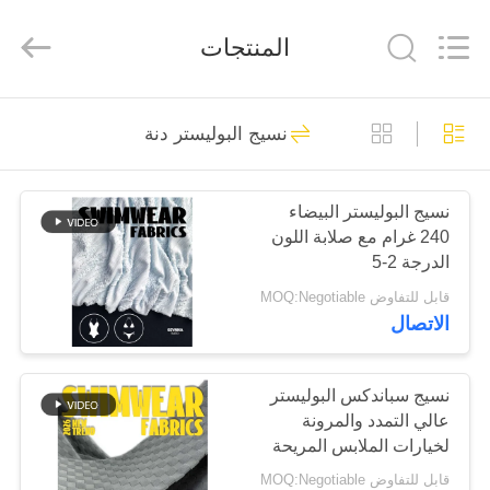
-
2026
SEVNNA
المنتجات
TEXTILE.
All
Rights
Reserved.
منزل،
313
نسيج البوليستر دنة
بيت
أقمشة الملابس المعاد
تدويرها
نسيج البوليستر البيضاء
منتجات
240 غرام مع صلابة اللون
الدرجة 2-5
عرض
قابل للتفاوض MOQ:Negotiable
الاتصال
الواقع
150
الافتراضي
أقمشة نايلون معاد
نسيج سباندكس البوليستر
عالي التمدد والمرونة
معلومات
تدويرها
لخيارات الملابس المريحة
عنا
قابل للتفاوض MOQ:Negotiable