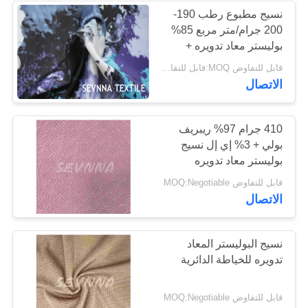
نسيج مطبوع رطب 190-
200 جرام/متر مربع 85%
170
بوليستر معاد تدويره +
15% سباندكس YCTP-
قابل للتفاوض MOQ:قابل للتفاوض
نسيج محبوك
064
الاتصال
410 جرام 97% ريبريف
بولي + 3% إي إل نسيج
بوليستر معاد تدويره
للحياكة الدائرية
164
قابل للتفاوض MOQ:Negotiable
الاتصال
نسيج ملابس اليوغا
نسيج البوليستر المعاد
تدويره للخياطة الدائرية
قابل للتفاوض MOQ:Negotiable