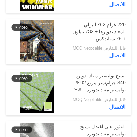
الاتصال
جولة
في
220 غرام 62٪ البولي
117
المعاد تدويرها + 32٪ نايلون
المعمل
أقمشة بوليستر معاد
+ 6٪ سباندكس
قابل للتفاوض MOQ:Negotiable
تدويره
مراقبة
الاتصال
الجودة
نسيج بوليستر معاد تدويره
340 جرام/متر مربع 92%
اتصل
بوليستر معاد تدويره + 8%
72
بنا
سباندكس معاد تدويره RN-
قابل للتفاوض MOQ:Negotiable
أقمشة ليكرا المعاد
2441
الاتصال
أخبار
تدويرها
العثور على أفضل نسيج
حالات
بوليستر معاد تدويره