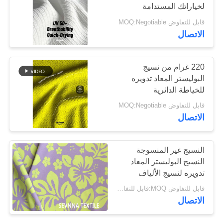
لخياراتك المستدامة
وصديقة للبيئة
قابل للتفاوض MOQ:Negotiable
خريطة
64
الاتصال
الموقع
نسيج Repreve
220 غرام من نسيج
PRIVACY
البوليستر المعاد تدويره
POLICY
للخياطة الدائرية
قابل للتفاوض MOQ:Negotiable
الاتصال
105
النسيج غير المنسوجة
الايكولوجية ودية
النسيج البوليستر المعاد
تدويره لنسيج الألياف
ملابس السباحة
متماسكة جيرسي
قابل للتفاوض MOQ:قابل للتفاوض
Repreve
النسيج
الاتصال