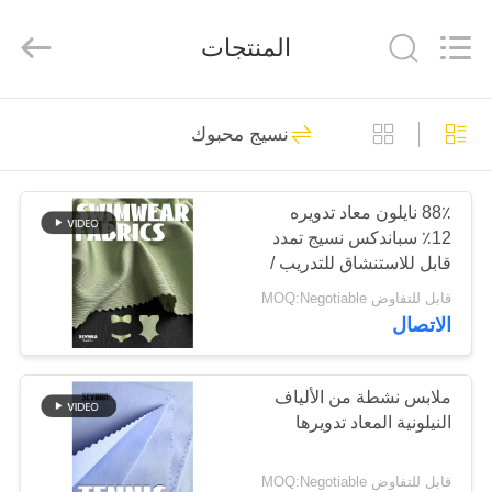
-
2026
SEVNNA
المنتجات
TEXTILE.
All
Rights
Reserved.
منزل،
313
نسيج محبوك
بيت
أقمشة الملابس المعاد
تدويرها
88٪ نايلون معاد تدويره
منتجات
12٪ سباندكس نسيج تمدد
قابل للاستنشاق للتدريب /
عرض
اللياقة البدنية
قابل للتفاوض MOQ:Negotiable
الاتصال
الواقع
150
الافتراضي
أقمشة نايلون معاد
ملابس نشطة من الألياف
النيلونية المعاد تدويرها
معلومات
تدويرها
عنا
قابل للتفاوض MOQ:Negotiable