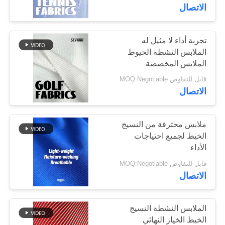
الاتصال
جولة
في
تجربة أداء لا مثيل له
117
الملابس النشطة الخيوط
المعمل
أقمشة بوليستر معاد
الملابس المخصصة
قابل للتفاوض MOQ:Negotiable
تدويره
مراقبة
الاتصال
الجودة
ملابس محترفة من النسيج
الخيط لجميع احتياجات
اتصل
الأداء
72
بنا
قابل للتفاوض MOQ:Negotiable
أقمشة ليكرا المعاد
الاتصال
أخبار
تدويرها
الملابس النشطة النسيج
حالات
الخيط الخيار النهائي