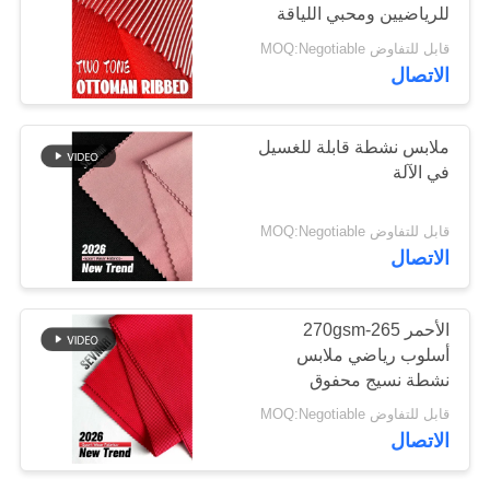
للرياضيين ومحبي اللياقة
البدنية
قابل للتفاوض MOQ:Negotiable
خريطة
64
الاتصال
الموقع
نسيج Repreve
ملابس نشطة قابلة للغسيل
PRIVACY
في الآلة
POLICY
قابل للتفاوض MOQ:Negotiable
الاتصال
105
الأحمر 265-270gsm
الايكولوجية ودية
أسلوب رياضي ملابس
نشطة نسيج محفوق
ملابس السباحة
لأعمال الملابس
قابل للتفاوض MOQ:Negotiable
النسيج
الاتصال