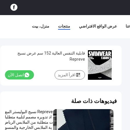
نا
عرض الواقع الافتراضي
منتجات
منزل، بيت
قابلية التنفس العالية 152 سم عرض نسيج
Repreve
اقرأ المزيد
اتصل الآن
فيديوهات ذات صلة
Repreve نسيج البوليستر المع
اد تدويره مصمم لتلبية متطلبا
ت متطلبة من الملابس الرياض
ية الملابس الخارجية والمنسو