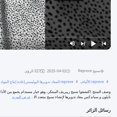
نسيج Repreve
2025-04-02
327 الرؤى
#
repreve الألياف
#
repreve المعاد تدويرها البوليستر,إعادة إنتاج المواد وإعادة إنتاج البوليستر المعاد تدويره
وصف المنتج: اكتشفوا نسيج ريبريف المبتكر، وهو خيار مستدام يجمع بين الأداء ا
نايلون و سباندكس معاد تدويرها لإنشاء نسيج متعدد الا...
عرض المزيد
رسائل الزائر