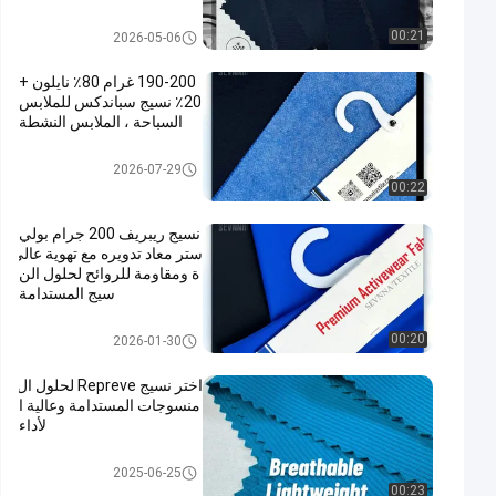
جات التجارية
نسيج Repreve
00:21
2026-05-06
190-200 غرام 80٪ نايلون +
20٪ نسيج سباندكس للملابس
السباحة ، الملابس النشطة
نسيج Repreve
2026-07-29
00:22
نسيج ريبريف 200 جرام بولي
ستر معاد تدويره مع تهوية عالي
ة ومقاومة للروائح لحلول الن
سيج المستدامة
نسيج Repreve
00:20
2026-01-30
اختر نسيج Repreve لحلول ال
منسوجات المستدامة وعالية ا
لأداء
نسيج Repreve
2025-06-25
00:23