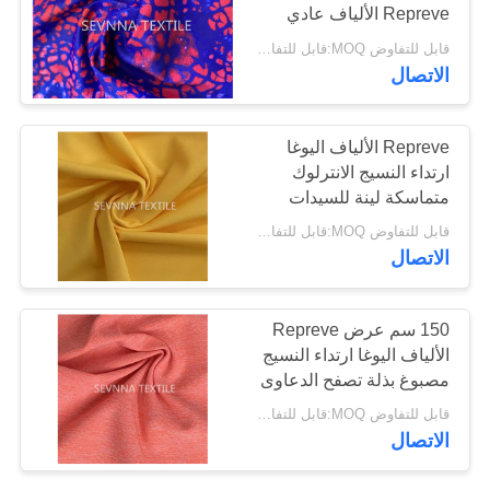
Repreve الألياف عادي
صبغ
قابل للتفاوض MOQ:قابل للتفاوض
خريطة
الاتصال
الموقع
Repreve الألياف اليوغا
PRIVACY
ارتداء النسيج الانترلوك
POLICY
متماسكة لينة للسيدات
ملابس السباحة
قابل للتفاوض MOQ:قابل للتفاوض
الاتصال
150 سم عرض Repreve
الألياف اليوغا ارتداء النسيج
مصبوغ بذلة تصفح الدعاوى
قابل للتفاوض MOQ:قابل للتفاوض
الاتصال