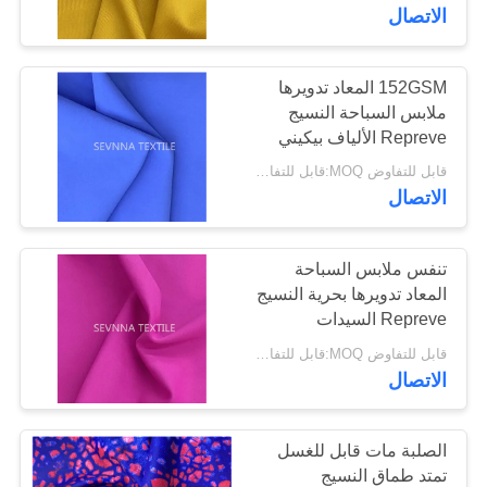
الاتصال
جولة
في
152GSM المعاد تدويرها
ملابس السباحة النسيج
المعمل
Repreve الألياف بيكيني
ملابس الشاطئ
قابل للتفاوض MOQ:قابل للتفاوض
مراقبة
الاتصال
الجودة
تنفس ملابس السباحة
المعاد تدويرها بحرية النسيج
اتصل
Repreve السيدات
بنا
البيكينيات الألياف
قابل للتفاوض MOQ:قابل للتفاوض
الاتصال
أخبار
الصلبة مات قابل للغسل
حالات
تمتد طماق النسيج