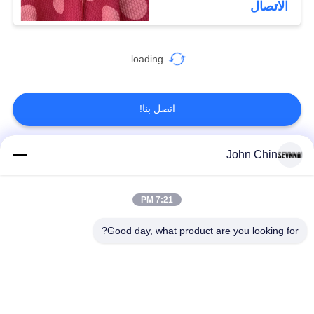
الاتصال
loading...
اتصل بنا!
John Chin
فئات شعبية
جميع
7:21 PM
أقمشة الملابس المعاد
أقمشة نايلون معاد
تدويرها
تدويرها
Good day, what product are you looking for?
أقمشة بوليستر معاد
أقمشة ليكرا المعاد
تدويره
تدويرها