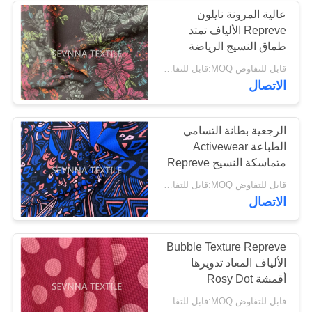
عالية المرونة نايلون
Repreve الألياف تمتد
طماق النسيج الرياضة
ارتداء الترفيه في الهواء
قابل للتفاوض MOQ:قابل للتفاوض
الطلق
الاتصال
الرجعية بطانة التسامي
الطباعة Activewear
متماسكة النسيج Repreve
السيدات رياضة الجسم
قابل للتفاوض MOQ:قابل للتفاوض
يصل
الاتصال
Bubble Texture Repreve
الألياف المعاد تدويرها
أقمشة Rosy Dot
قابل للتفاوض MOQ:قابل للتفاوض