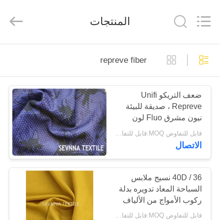
-
2026
SEVNNA
المنتجات
TEXTILE.
All
Rights
Reserved.
منزل،
repreve fiber
بيت
ضعف التريكو Unifi
منتجات
Repreve ، صديقة للبيئة
نيون مشرق Fluo لون
عرض
Repreve نسيج الألياف
قابل للتفاوض MOQ:قابل للتفاوض
الاتصال
الواقع
الافتراضي
40D / 36 نسيج ملابس
السباحة المعاد تدويره بدلة
معلومات
ركوب الأمواج من الألياف
عنا
قابل للتفاوض MOQ:قابل للتفاوض