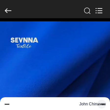
-
2026
SEVNNA
TEXTILE.
All
Rights
Reserved.
منزل،
بيت
منتجات
عرض
الواقع
الافتراضي
معلومات
John Chin
عنا