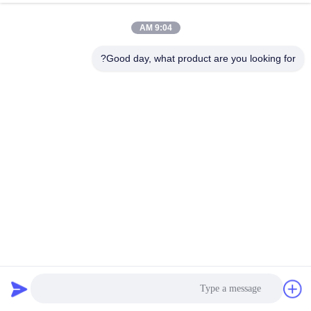
9:04 AM
جولة
في
Good day, what product are you looking for?
المعمل
مراقبة
الجودة
اتصل
بنا
نسيج ريبريف 200 جرام بوليستر معاد تدويره مع تهوية عالية
أخبار
ومقاومة للروائح لحلول النسيج المستدامة
نسيج Repreve
2026-01-30
حالات