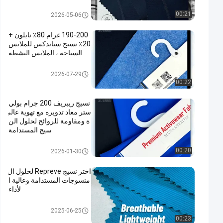
جات التجارية
نسيج Repreve
00:21
2026-05-06
190-200 غرام 80٪ نايلون +
20٪ نسيج سباندكس للملابس
السباحة ، الملابس النشطة
نسيج Repreve
2026-07-29
00:22
نسيج ريبريف 200 جرام بولي
ستر معاد تدويره مع تهوية عالي
ة ومقاومة للروائح لحلول الن
سيج المستدامة
نسيج Repreve
00:20
2026-01-30
اختر نسيج Repreve لحلول ال
منسوجات المستدامة وعالية ا
لأداء
نسيج Repreve
2025-06-25
00:23