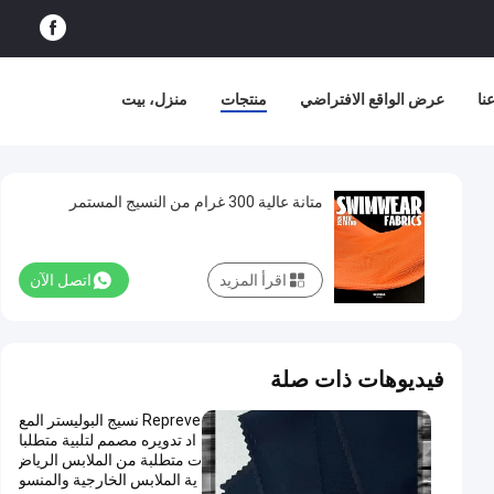
نا
عرض الواقع الافتراضي
منتجات
منزل، بيت
متانة عالية 300 غرام من النسيج المستمر
اقرأ المزيد
اتصل الآن
فيديوهات ذات صلة
Repreve نسيج البوليستر المع
اد تدويره مصمم لتلبية متطلبا
ت متطلبة من الملابس الرياض
ية الملابس الخارجية والمنسو