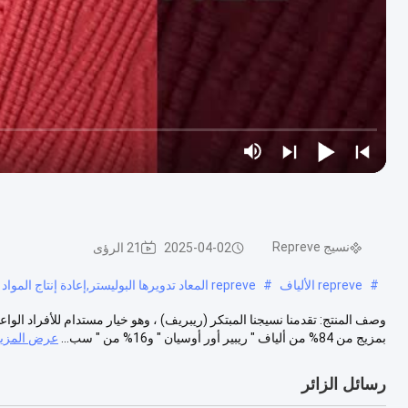
نسيج Repreve
2025-04-02
21 الرؤى
#
repreve الألياف
#
repreve المعاد تدويرها البوليستر,إعادة إنتاج المواد وإعادة إنتاج البوليستر المعاد تدويره
وصف المنتج: تقدمنا نسيجنا المبتكر (ريبريف) ، وهو خيار مستدام للأفراد الواع
بمزيج من 84% من ألياف " ريبير أور أوسيان " و16% من " سب...
عرض المزيد
رسائل الزائر