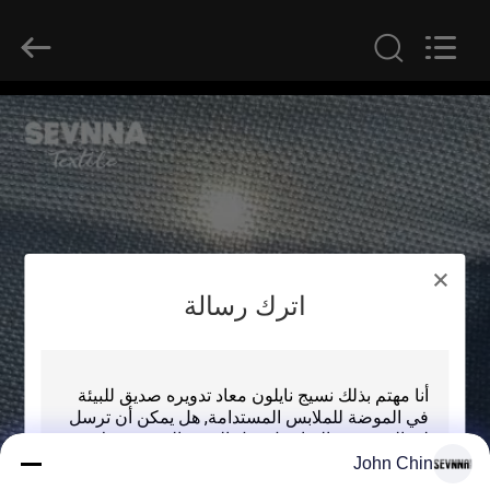
-
2026
SEVNNA
TEXTILE.
All
Rights
Reserved.
منزل،
بيت
منتجات
عرض
اترك رسالة
الواقع
الافتراضي
معلومات
John Chin
عنا