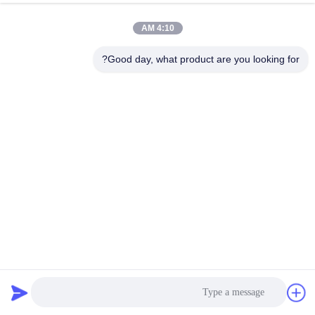
4:10 AM
جولة
في
Good day, what product are you looking for?
المعمل
إرسال
مراقبة
الجودة
اتصل
بنا
نسيج نايلون معاد تدويره صديق للبيئة في الموضة للملابس
أخبار
المستدامة
أقمشة نايلون معاد تدويرها
2025-01-26
67 الرؤى
حالات