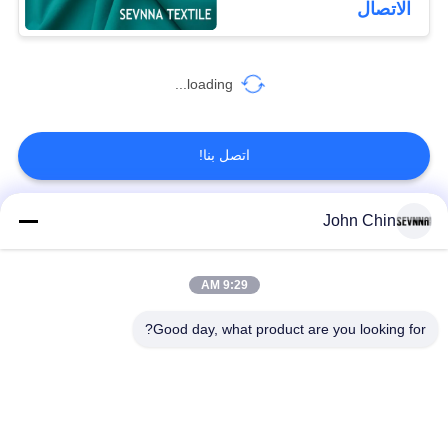
الاتصال
loading...
اتصل بنا!
John Chin
فئات شعبية
جميع
9:29 AM
أقمشة الملابس المعاد
أقمشة نايلون معاد
تدويرها
تدويرها
Good day, what product are you looking for?
أقمشة بوليستر معاد
أقمشة ليكرا المعاد
تدويره
تدويرها