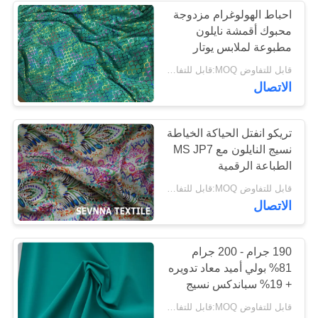
احباط الهولوغرام مزدوجة
محبوك أقمشة نايلون
مطبوعة لملابس يوتار
قابل للتفاوض MOQ:قابل للتفاوض
الاتصال
تريكو انفتل الحياكة الخياطة
نسيج النايلون مع MS JP7
الطباعة الرقمية
قابل للتفاوض MOQ:قابل للتفاوض
الاتصال
190 جرام - 200 جرام
81% بولي أميد معاد تدويره
+ 19% سباندكس نسيج
نايلون معاد تدويره للأقمشة
قابل للتفاوض MOQ:قابل للتفاوض
الضاغطة