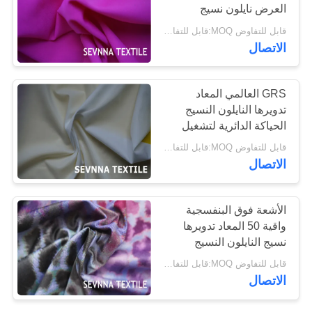
العرض نايلون نسيج
للحقائب
قابل للتفاوض MOQ:قابل للتفاوض
خريطة
الاتصال
الموقع
GRS العالمي المعاد
PRIVACY
تدويرها النايلون النسيج
POLICY
الحياكة الدائرية لتشغيل
حمالات الصدر والعتاد
قابل للتفاوض MOQ:قابل للتفاوض
الاتصال
الأشعة فوق البنفسجية
واقية 50 المعاد تدويرها
نسيج النايلون النسيج
الطباعة حسب الطلب
قابل للتفاوض MOQ:قابل للتفاوض
الصلبة
الاتصال