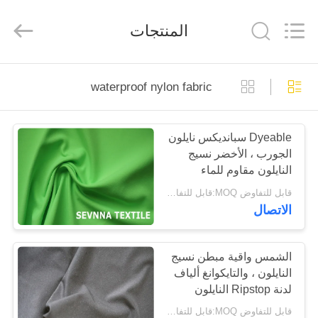
-
2026
SEVNNA
المنتجات
TEXTILE.
All
Rights
Reserved.
منزل،
waterproof nylon fabric
بيت
Dyeable سبانديكس نايلون
منتجات
الجورب ، الأخضر نسيج
النايلون مقاوم للماء
عرض
قابل للتفاوض MOQ:قابل للتفاوض
الاتصال
الواقع
الافتراضي
الشمس واقية مبطن نسيج
النايلون ، والتايكوانغ ألياف
معلومات
لدنة Ripstop النايلون
عنا
قابل للتفاوض MOQ:قابل للتفاوض