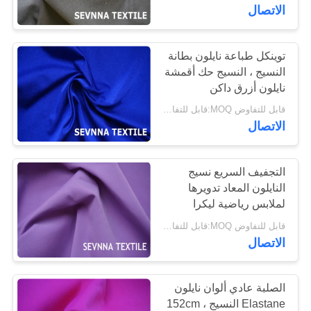
الاتصال
جولة
في
توينكل طباعة نايلون بطانة
النسيج ، النسيج حك أقمشة
المعمل
نايلون أزرق داكن
قابل للتفاوض MOQ:قابل للتفاوض
مراقبة
الاتصال
الجودة
التجفيف السريع نسيج
النايلون المعاد تدويرها
اتصل
لملابس رياضية ليكرا
بنا
الملابس
قابل للتفاوض MOQ:قابل للتفاوض
الاتصال
أخبار
الصلبة عادي ألوان نايلون
حالات
Elastane النسيج ، 152cm