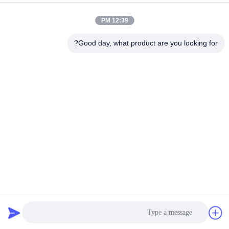
12:39 PM
جولة
في
Good day, what product are you looking for?
المعمل
مراقبة
الجودة
اتصل
بنا
أخبار
نسيج نايلون معاد تدويره بعرض 150 سم مستدام ومتين
أقمشة نايلون معاد تدويرها
2025-06-24
13 الرؤى
حالات