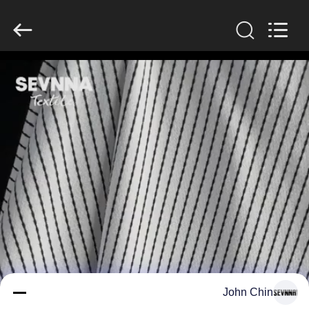
-
2026
SEVNNA
TEXTILE.
All
Rights
Reserved.
منزل،
بيت
منتجات
عرض
الواقع
الافتراضي
معلومات
John Chin
عنا