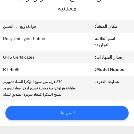
معلومات
معدنية
عنا
مكان المنشأ:
قوانغدونغ ， الصين
جولة
اسم العلامة
Recycled Lycra Fabric
التجارية:
في
إصدار الشهادات:
GRS Certificates
المعمل
RT-4596
Model Number:
تسليط الضوء:
,
270 غرام من نسيج الليكرا المعاد تدويره
مراقبة
,
طباعة هولوغرافية معدنية نسيج ليكرا معاد تدويره
نسيج الليكرا المعاد تدويره الصديق للبيئة
الجودة
اتصل بنا!
اتصل
بنا