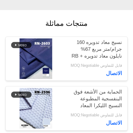
أخبار
منتجات مماثلة
حالات
نسيج معاد تدويره 160
جرام/متر مربع 67%
نايلون معاد تدويره RB +
خريطة
33% ليكرا معاد تدويره
قابل للتفاوض MOQ:Negotiable
ليكرا RN-2603
الاتصال
الموقع
الحماية من الأشعة فوق
PRIVACY
البنفسجية المطبوعة
النسيج الليكرا المعاد
POLICY
تدويره صديقة للبيئة
قابل للتفاوض MOQ:Negotiable
الاتصال