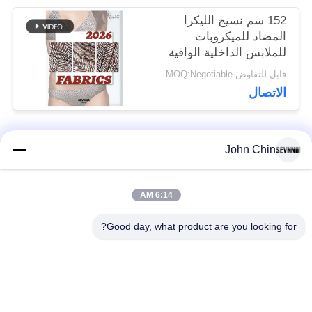
152 سم نسيج الليكرا
المضاد للميكروبات
للملابس الداخلية الواقية
قابل للتفاوض MOQ:Negotiable
الاتصال
John Chin
فئات شعبية
جميع
6:14 AM
أقمشة الملابس المعاد
أقمشة نايلون معاد
تدويرها
تدويرها
Good day, what product are you looking for?
أقمشة بوليستر معاد
أقمشة ليكرا المعاد
تدويره
تدويرها