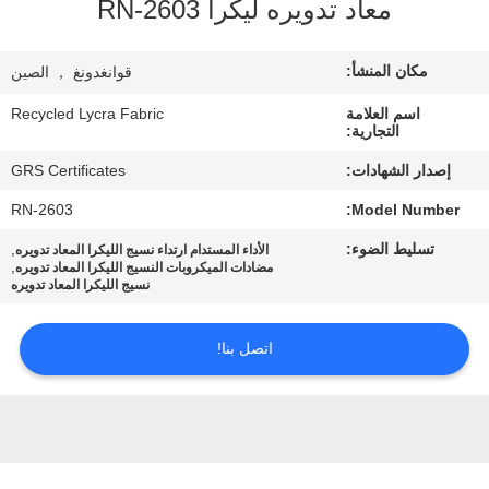
معاد تدويره ليكرا RN-2603
جولة
مكان المنشأ:
قوانغدونغ ， الصين
في
اسم العلامة
Recycled Lycra Fabric
المعمل
التجارية:
إصدار الشهادات:
GRS Certificates
مراقبة
RN-2603
Model Number:
الجودة
تسليط الضوء:
,
الأداء المستدام ارتداء نسيج الليكرا المعاد تدويره
,
مضادات الميكروبات النسيج الليكرا المعاد تدويره
نسيج الليكرا المعاد تدويره
اتصل
بنا
اتصل بنا!
أخبار
حالات