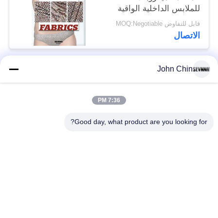
للملابس الداخلية الواقية
قابل للتفاوض MOQ:Negotiable
الاتصال
John Chin
فئات شعبية
جميع
7:36 PM
أقمشة الملابس المعاد
أقمشة نايلون معاد
تدويرها
تدويرها
Good day, what product are you looking for?
أقمشة بوليستر معاد
أقمشة ليكرا المعاد
تدويره
تدويرها
الايكولوجية ودية ملابس
نسيج Repreve
السباحة النسيج