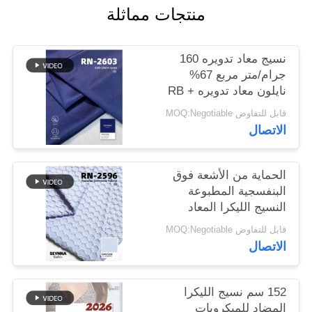
منتجات مماثلة
خريطة
نسيج معاد تدويره 160
الموقع
جرام/متر مربع 67%
نايلون معاد تدويره RB +
PRIVACY
33% ليكرا معاد تدويره
قابل للتفاوض MOQ:Negotiable
ليكرا RN-2603
POLICY
الاتصال
الحماية من الأشعة فوق
البنفسجية المطبوعة
النسيج الليكرا المعاد
تدويره صديقة للبيئة
قابل للتفاوض MOQ:Negotiable
الاتصال
152 سم نسيج الليكرا
المضاد للميكروبات