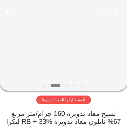
-
2026
SEVNNA
TEXTILE.
All
Rights
Reserved.
منزل،
بيت
منتجات
عرض
الواقع
الافتراضي
أقمشة ليكرا المعاد تدويرها
معلومات
نسيج معاد تدويره 160 جرام/متر مربع
67% نايلون معاد تدويره RB + 33% ليكرا
عنا