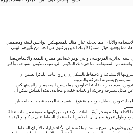
نسيج " إكسترا لايف " من " لايكرا " المعاد تدويره
استدامة والأداء ، مما يجعله خيارا مثاليا للمستهلكين الواعيين للبيئة ومصممي
 مما يجعلها خيارًا ممتازًا لأولئك الذين يرغبون في الحد من تأثيرهم البيئي
 بنيته الدائرية المربوطة ، والتي توفر خصائص ممتازة للتمدد والانتعاش.هذا
اسعة من التطبيقات، بما في ذلك الملابس الرياضية، ملابس السباحة، وأكثر
ونتها الاستثنائية والاحتفاظ بالشكل.إن إدراج ألياف الليكرا يضمن أن
ا، مما يسمح بسهولة الحركة والمرونة.
اد تدويره يقدم خيارات قابلة للتفاوض، مما يسمح للمصممين والمستهلكين
عن ظلال مشرقة وجريئة أو نغمات خفية و محايدة، هذه القماش يمكن أن
معاد تدويره يغطيك، مع حماية فوق البنفسجية المدمجة،مما يجعله خيارا
لشمس.
ليس فقط أن نسيج الليكرا المعاد تدويره صديق للبيئة ويقودها الأداء، ولكنه يفتخر أيضًا بالفائدة الإضافية من كونها مصنوعة من مادة Xtra
انة النسيج وطول عمرهلضمان أن الملابس الخاصة بك الحفاظ على شكلها والارتداء
لذين يبحثون عن نسيج مستدام ولكنه عالي الأداء.خيارات الألوان المتداولة،