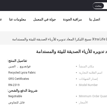
يبحث
اتصل بنا
مراقبة الجودة
جولة في المعمل
معلومات عنا
عر
لأزياء الصديقة للبيئة والمستدامة
تفاصيل المنتج:
مكان المنشأ:
قوانغدونغ ， الصين
اسم العلامة التجارية:
Recycled Lycra Fabric
إصدار الشهادات:
GRS Certificates
RN-2319
Model Number:
شروط الدفع والشحن:
Negotiable
Minimum Order Quant
الأسعار:
قابل للتفاوض