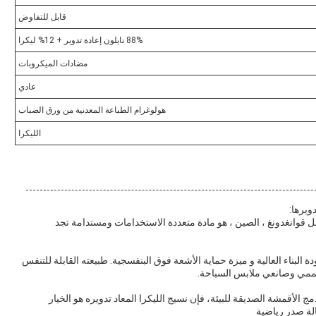
قابل للتفاوض
88% نايلون إعادة تدوير + 12% ليكرا
مضادات الميكروبات
عادي
هولوغرام الطباعة المعدنية من ورق الضباب
الليكرا
ويرها:
لمعاد تدويره ، رقم الطراز RN-2319 ، من أصل قوانغدونغ ، الصين ، هو مادة متعددة الاستخدامات ومستدامة تجد
 البناء العالية و ميزة حماية الأشعة فوق البنفسجية. طبيعته القابلة للتنفس
 مصممي وصانعي ملابس السباحة.
ج الأقمشة الصديقة للبيئة، فإن نسيج الليكرا المعاد تدويره هو الخيار
الة صدر رياضية