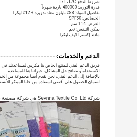
شروط الدفع: T/T، L/C
قدرة التوريد: 400000 ياردة شهرياً
تفاصيل المواد: 88٪ نايلون معاد تدويره + 12٪ ليكرا
الخصائص: SPF50
العرض: 114 سم
يمكن التنفس: نعم
مادة: إكسترا لايف ليكرا
الدعم والخدمات:
فريق الدعم الفني للمنتج الخاص بنا مكرس لمساعدتك في أي 
الاستخدامأو نصائح حل المشاكل، خبرائنا هنا للمساعدة.
بالإضافة إلى الدعم الفني، نحن نقدم أيضا مجموعة من الخد
لضمان الحصول على أقصى استفادة من حلنا المبتكر للأنسج
شركة Sevnna Textile Co. Ltd هي شركة مصنعة نسيج محترفة تأسست في عام 2012.