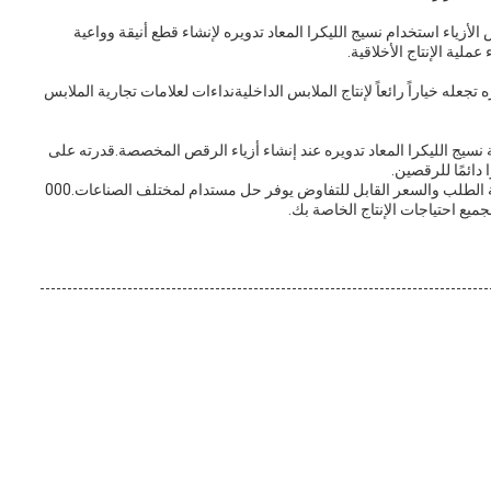
زياء استخدام نسيج الليكرا المعاد تدويره لإنشاء قطع أنيقة وواعية
تجعله خياراً رائعاً لإنتاج الملابس الداخليةنداءات لعلامات تجارية الملابس
يج الليكرا المعاد تدويره عند إنشاء أزياء الرقص المخصصة.قدرته على
دائمًا للرقصين.
بشكل عام، نسيج الليكرا المعاد تدويره مع الحد الأدنى لكمية الطلب والسعر القابل للتفاوض يوفر حل مستدام لمختلف الصناعات.000
ميع احتياجات الإنتاج الخاصة بك.