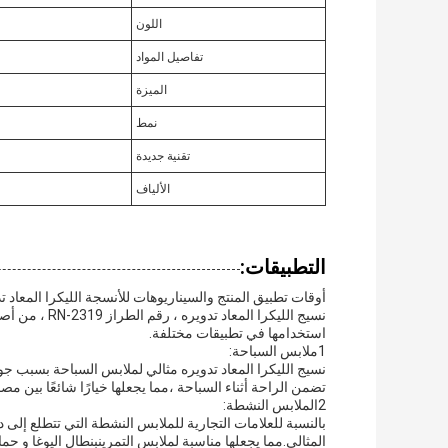
اللون
تفاصيل المواد
الميزة
نمط
تقنية جديدة
الألياف
التطبيقات:
أوقات تطبيق المنتج والسيناريوهات للأنسجة الليكرا المعاد تد
نسيج الليكرا ا
استخدامها في تطبيقات مختلفة.
1ملابس السباحة:
نسيج الليكرا المعاد تدويره مثالي لملابس السباحة بسبب جودة
تضمن الراحة أثناء السباحة ،مما يجعلها خيارًا شائعًا بين
2الملابس النشطة:
بالنسبة للعلامات التجارية للملابس النشطة التي تتطلع إلى دم
المثالي.مما يجعلها مناسبة لملابس التمرينبنطال اليوغا و حم