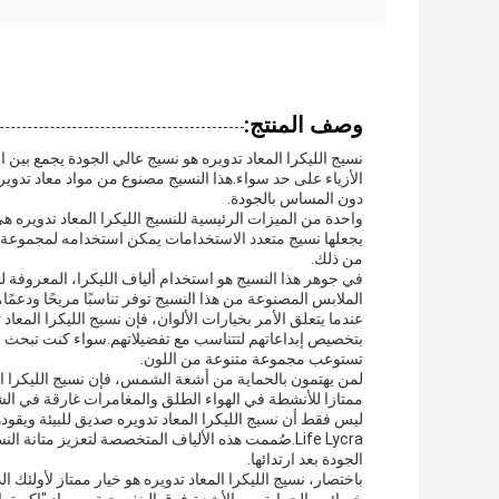
وصف المنتج:
نسيج الليكرا المعاد تدويره هو نسيج عالي الجودة يجمع بين ال
الأزياء على حد سواء.هذا النسيج مصنوع من مواد معاد تدويرها،
دون المساس بالجودة.
واحدة من الميزات الرئيسية للنسيج الليكرا المعاد تدويره هي
يجعلها نسيج متعدد الاستخدامات يمكن استخدامه لمجموعة و
من ذلك.
في جوهر هذا النسيج هو استخدام ألياف الليكرا، المعروفة لمر
الملابس المصنوعة من هذا النسيج توفر تناسبًا مريحًا ودعمً
عندما يتعلق الأمر بخيارات الألوان، فإن نسيج الليكرا المع
بتخصيص إبداعاتهم لتتناسب مع تفضيلاتهم.سواء كنت تبحث 
تستوعب مجموعة متنوعة من اللون.
لمن يهتمون بالحماية من أشعة الشمس، فإن نسيج الليكرا ال
ممتازا للأنشطة في الهواء الطلق والمغامرات غارقة في ا
Life Lycra.صُممت هذه الألياف المتخصصة لتعزيز مت
الجودة بعد ارتدائها.
باختصار، نسيج الليكرا المعاد تدويره هو خيار ممتاز لأولئك ا