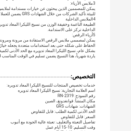
3ملابس الأزياء:
يمكن للمصممين الذين يبحثون عن خيارات مستدامة لملابس الأ
للبيئة.تأكيد الشركات من خلال الشهادات GRS يضمن للعملاء عملية الإنتاج الأخلاقية.
4الملابس الداخلية
الطبيعة الناعمة وخفيفة الوزن من نسيج الليكرا المعاد تدويره 
الداخلية تركز على الاستدامة.
5أزياء الرقص:
يمكن لمصممي ملابس الرقص الاستفادة من مرونة ومرونة نس
الحفاظ على شكله حتى بعد استخدامات متعددة يجعله خيارًا 
ياردة شهرياً، هذا النسيج يضمن تسليم في الوقت المناسب لج
التخصيص:
خدمات تخصيص المنتجات للنسيج الليكرا المعاد تدويره:
اسم العلامة التجارية: نسيج الليكرا المعاد تدويره
رقم النموذج: RN-2319
مكان المنشأ: قوانغدونغ، الصين
الشهادات: شهادات GRS
الحد الأدنى لكمية الطلب: قابل للتفاوض
السعر: قابل للتفاوض
تفاصيل التعبئة والتغليف: تعبئة عالية الجودة مع أنبوب
وقت التسليم: 10-15 أيام عمل