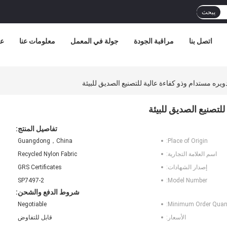
يبحث
اتصل بنا
مراقبة الجودة
جولة في المعمل
معلومات عنا
عر
ويره مستدام وذو كفاءة عالية للتصنيع الصديق للبيئة
للتصنيع الصديق للبيئة
تفاصيل المنتج:
Guangdong，China
Place of Origin:
اسم العلامة التجارية:
Recycled Nylon Fabric
إصدار الشهادات:
GRS Certificates
SP7497-2
Model Number:
شروط الدفع والشحن:
Negotiable
Minimum Order Quant
الأسعار:
قابل للتفاوض