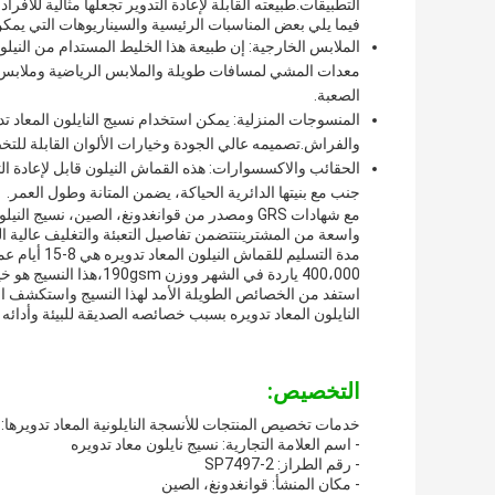
التطبيقات.طبيعته القابلة لإعادة التدوير تجعلها مثالية للأفر
فيما يلي بعض المناسبات الرئيسية والسيناريوهات التي يمكن
الملابس الخارجية: إن طبيعة هذا الخليط المستدام من النيلو
معدات المشي لمسافات طويلة والملابس الرياضية وملابس ا
الصعبة.
المنسوجات المنزلية: يمكن استخدام نسيج النايلون المعاد ت
والفراش.تصميمه عالي الجودة وخيارات الألوان القابلة للتخصي
الحقائب والاكسسوارات: هذه القماش النيلون قابل لإعادة ال
جنب مع بنيتها الدائرية الحياكة، يضمن المتانة وطول العمر.
مع شهادات GRS ومصدر من قوانغدونغ، الصين، نسي
واسعة من المشترينتتضمن تفاصيل التعبئة والتغليف عالية الج
400،000 ياردة في الشهر ووزن 190gsm،هذا النسيج هو خيار موثوق به لمختلف التطبيقات.
استفد من الخصائص الطويلة الأمد لهذا النسيج واستكشف الا
النايلون المعاد تدويره بسبب خصائصه الصديقة للبيئة وأدائ
التخصيص:
خدمات تخصيص المنتجات للأنسجة النايلونية المعاد تدويرها:
- اسم العلامة التجارية: نسيج نايلون معاد تدويره
- رقم الطراز: SP7497-2
- مكان المنشأ: قوانغدونغ، الصين