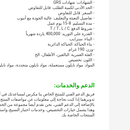
- الشهادات: شهادات GRS
- الحد الأدنى لكمية الطلب: قابل للتفاوض
- السعر: قابل للتفاوض
- تفاصيل التعبئة والتغليف: عالية الجودة مع أنبوب
- مدة التسليم: 8-15 يوم عمل
- شروط الدفع: T / T، L / C
- القدرة على التوريد: 400,000 ياردة شهرياً
- البناء: سترايب
- بناء الحياكة: الحياكة الدائرية
-وزن: 190 غرام
- الفئة العمرية: البالغين، الأطفال، الخ
- اللون: تخصيص
المواد: مواد نايلون مستعملة، مواد نايلون متجددة، مواد ناي
الدعم والخدمات:
فريق الدعم الفني للمنتج الخاص بنا مكرس لمساعدتك في أي 
تدويرهما إذا كنت بحاجة إلى معلومات عن مواصفات المنتج، 
بالإضافة إلى الدعم الفني، نحن نقدم أيضا مجموعة من الخ
وهذا يشمل خيارات التخصيص، وخدمات اختبار النسيج،واست
المنتجات الخاصة بك.