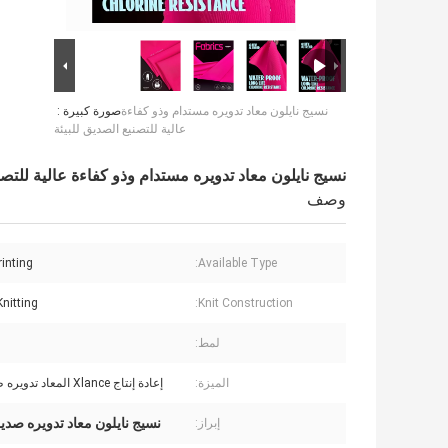
نسيج نايلون معاد تدويره مستدام وذو كفاءة
صورة كبيرة :
عالية للتصنيع الصديق للبيئة
نسيج نايلون معاد تدويره مستدام وذو كفاءة عالية للتصن
وصف
rinting
Available Type:
Knitting
Knit Construction:
لمط:
الميزة:
إعادة إنتاج Xlance المعاد تدويره طويل الأمد
نسيج نايلون معاد تدويره صديق
إبراز: