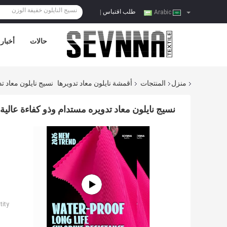
طلب اقتباس
|
Arabic
حالات
أخبار
منزل
المنتجات
أقمشة نايلون معاد تدويرها
نسيج نايلون معاد تد
نسيج نايلون معاد تدويره مستدام وذو كفاءة عالية 
ity: