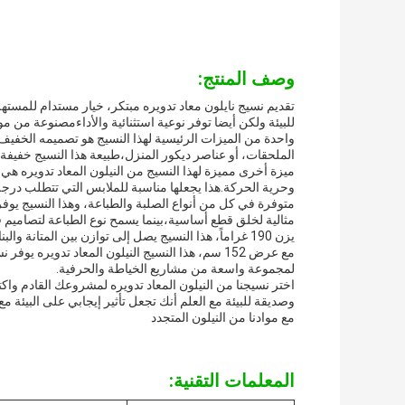
وصف المنتج:
تقديم نسيج نايلون معاد تدويره مبتكر، خيار مستدام للمستهل
للبيئة ولكن أيضا توفر نوعية استثنائية والأداءمصنوعة من مو
واحدة من الميزات الرئيسية لهذا النسيج هو تصميمه الخفي
الملحقات، أو عناصر ديكور المنزل،طبيعة هذا النسيج خفيفة 
ميزة أخرى مميزة لهذا النسيج من النيلون المعاد تدويره هي
وحرية الحركة.هذا يجعلها مناسبة للملابس التي تتطلب درجة
متوفرة في كل من أنواع الصلبة والطباعة، وهذا النسيج يوف
مثالية لخلق قطع أساسية،بينما يسمح نوع الطباعة لتصاميم فر
يزن 190 غراماً، هذا النسيج يصل إلى توازن بين المتانة والبناء الخفيف.تقدم المادة دون أن تكون ثقيلة جدا أو مربكة للعمل مع.
مع عرض 152 سم، هذا النسيج النيلون المعاد تدوي
لمجموعة واسعة من مشاريع الخياطة والحرفية.
اختر نسيجنا من النيلون المعاد تدويره لمشروعك القادم وا
وصديقة للبيئة مع العلم أنك تجعل تأثير إيجابي على البيئة مع
مع موادنا من النيلون المتجدد
المعلمات التقنية: