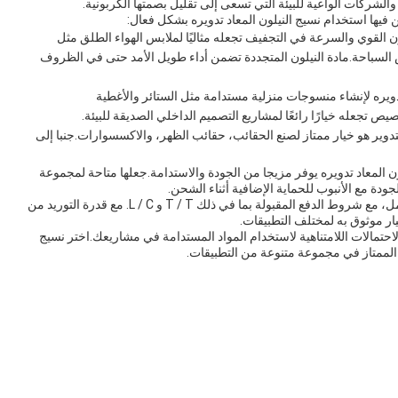
اد والشركات الواعية للبيئة التي تسعى إلى تقليل بصمتها الكربونية.
 فيها استخدام نسيج النيلون المعاد تدويره بشكل فعال:
ن القوي والسرعة في التجفيف تجعله مثاليًا لملابس الهواء الطلق مثل
لسباحة.مادة النيلون المتجددة تضمن أداء طويل الأمد حتى في الظروف
دويره لإنشاء منسوجات منزلية مستدامة مثل الستائر والأغطية
ص تجعله خيارًا رائعًا لمشاريع التصميم الداخلي الصديقة للبيئة.
تدوير هو خيار ممتاز لصنع الحقائب، حقائب الظهر، والاكسسوارات.جنبا إلى
ج النيلون المعاد تدويره يوفر مزيجا من الجودة والاستدامة.جعلها متاحة لمجموعة
ودة مع الأنبوب للحماية الإضافية أثناء الشحن.
مدة التسليم للقماش النيلون المعاد تدويره هي 8-15 أيام عمل، مع شروط الدفع المقبولة بما في ذلك T / T و L / C. مع قدرة التوريد من
حتمالات اللامتناهية لاستخدام المواد المستدامة في مشاريعك.اختر نسيج
ه الممتاز في مجموعة متنوعة من التطبيقات.