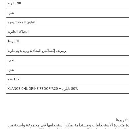
190 غرام
نعم..
النيلون المعاد تدويره
الحياكة الدائرية
الشريط
ريبريف إكسلانس المعاد تدويره يدوم طويلا
نعم..
نعم..
152 سم
80% نايلون + 20% XLANCE CHLIORINE-PEOOF
تدويرها:
ن المعاد تدويره (رقم الطراز: SP7497-2) هو مادة متعددة الاستخدامات ومستدامة يمكن استخدامها في مجموعة واسعة من