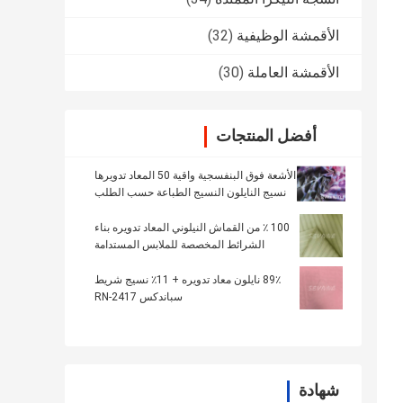
الأقمشة الوظيفية
(32)
الأقمشة العاملة
(30)
أفضل المنتجات
الأشعة فوق البنفسجية واقية 50 المعاد تدويرها
نسيج النايلون النسيج الطباعة حسب الطلب
الصلبة
100 ٪ من القماش النيلوني المعاد تدويره بناء
الشرائط المخصصة للملابس المستدامة
89٪ نايلون معاد تدويره + 11٪ نسيج شريط
سباندكس RN-2417
شهادة