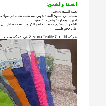
التعبئة والشحن:
تعبئة المنتج وشحنه:
نسيجنا من النيلون المعاد تدويره يتم تعبئته بعناية في مواد 
تدويره ومختومة بشريط التسميد.
للشحن، نستخدم ناقلات محايدة الكربون لتسليم طلبك إلى عت
على حجم طلبك.
شركة Sevnna Textile Co. Ltd هي شركة مصنعة نسيج محترفة تأسست في عام 2012.