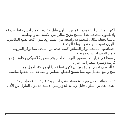
كين الواعيين للبيئة.هذه القماش النيلون قابل لإعادة التدوير ليس فقط صديقة
اد نايلون متجددة، هذا النسيج مزيج مثالي من الاستدامة والوظيفة.
ف، مما يجعله مثالي لمجموعة واسعة من المشاريع. سواء كنت تصنع الملابس،
الوزن تضيف الراحة وسهولة الارتداء.
 خصائصها الممتدة. توفر القماش كمية جيدة من التمدد، مما يوفر المرونة
 من التمدد لتناسب مريحة.
ر تنوعا في خيارات التصميم. النوع الصلب يوفر مظهر كلاسيكي وخلود للزمن،
يدة ومثيرة للنظر التي تبرز.
ره يوفر نسيج واسع للعمل مع، مما يسمح للقطع السلس والصناعة.مما يجعلها مناسبة
كتشف فوائد العمل مع مادة مستدامة وذات جودة عاليةإنشاء قطع أنيقة
 هذه القماش النيلون قابل لإعادة التدويرتبني الاستدامة دون التنازل عن الأداء