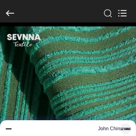
-
2026
SEVNNA
TEXTILE.
All
Rights
Reserved.
منزل،
بيت
منتجات
عرض
الواقع
الافتراضي
معلومات
John Chin
عنا