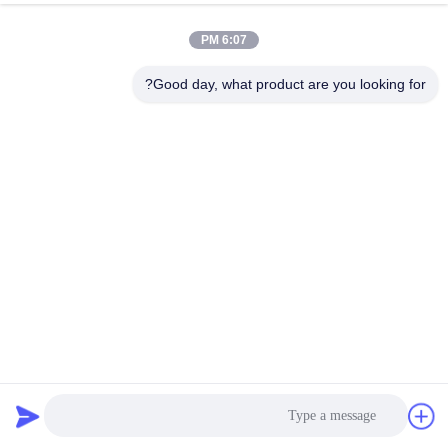
6:07 PM
جولة
في
Good day, what product are you looking for?
المعمل
مراقبة
الجودة
اتصل
بنا
نسيج يوغا بوزن 350 جرام، 53% بوليستر معاد تدويره + 36%
أخبار
نايلون + 11% سباندكس لملابس اليوغا، الملابس الرياضية، الليجنز
نسيج ملابس اليوغا
2026-07-29
2 الرؤى
حالات