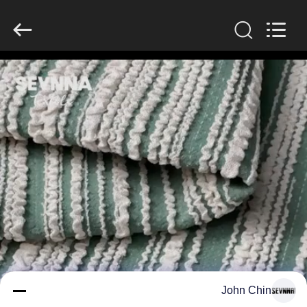
-
2026
SEVNNA
TEXTILE.
All
Rights
Reserved.
منزل،
بيت
منتجات
عرض
الواقع
الافتراضي
معلومات
John Chin
عنا