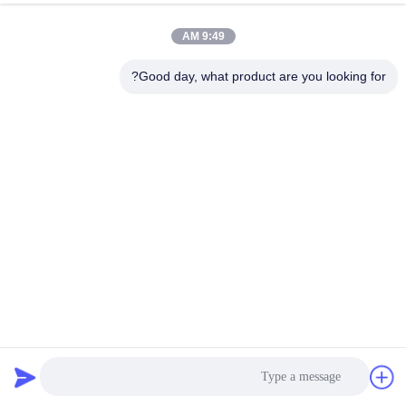
9:49 AM
جولة
في
Good day, what product are you looking for?
المعمل
مراقبة
الجودة
اتصل
بنا
الذهاب إلى البيئة مع نسيج البوليستر المعاد تدويرها للمنسوجات
أخبار
المستدامة عالية الأداء
أقمشة بوليستر معاد تدويره
2025-06-03
15 الرؤى
حالات