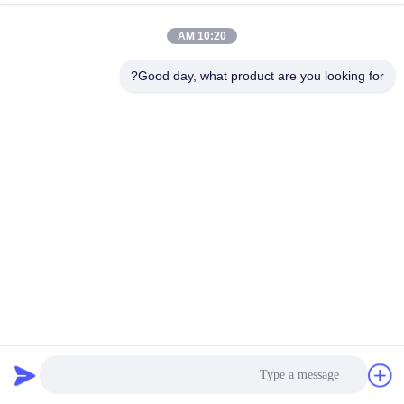
10:20 AM
جولة
في
Good day, what product are you looking for?
المعمل
مراقبة
الجودة
اتصل
بنا
أخبار
150 سم عرض نسيج البوليستر المعاد تدويره للمنتجات المستدامة
أقمشة بوليستر معاد تدويره
2025-06-03
7 الرؤى
حالات