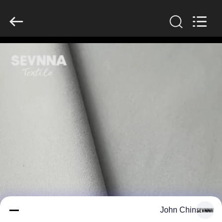
-
2026
SEVNNA
TEXTILE.
All
Rights
Reserved.
منزل،
بيت
منتجات
عرض
الواقع
الافتراضي
معلومات
John Chin
عنا