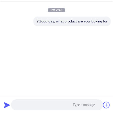
2:43 PM
جولة
في
Good day, what product are you looking for?
المعمل
مراقبة
الجودة
اتصل
بنا
طباعة مستنقعة من قماش الليكرا المعاد تدويره صديقة للبيئة
أخبار
جذابة للعين مع تقنية غطاء الضباب الطباعة المعدنية
أقمشة ليكرا المعاد تدويرها
2025-06-03
7 الرؤى
حالات