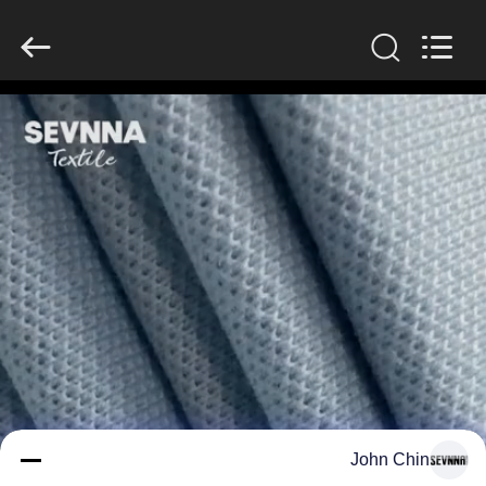
-
2026
SEVNNA
TEXTILE.
All
Rights
Reserved.
منزل،
بيت
منتجات
عرض
الواقع
الافتراضي
معلومات
John Chin
عنا