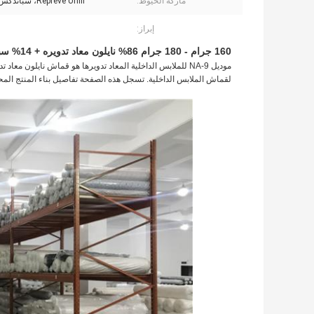
ماركة الخيوط:
Repreve Unifi، سباندكس هيوسونج
إبراز:
160 جرام - 180 جرام 86% نايلون معاد تدويره + 14% سباندكس قماش للملابس الداخلية - ملابس داخلية معاد تدويرها NA-9
لقماش الملابس الداخلية. تسجل هذه الصفحة تفاصيل بناء المنتج المحد