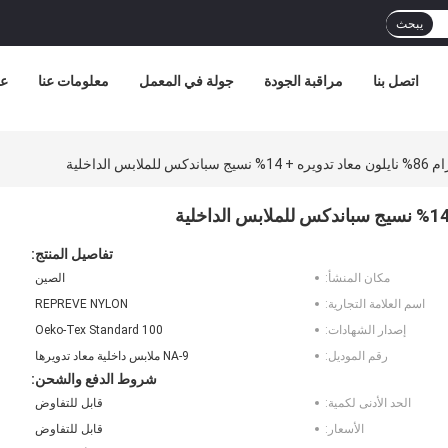
يبحث
اتصل بنا
مراقبة الجودة
جولة في المعمل
معلومات عنا
عر
تفاصيل المنتج:
مكان المنشأ:
الصين
اسم العلامة التجارية:
REPREVE NYLON
إصدار الشهادات:
Oeko-Tex Standard 100
رقم الموديل:
NA-9 ملابس داخلية معاد تدويرها
شروط الدفع والشحن:
الحد الأدنى لكمية:
قابل للتفاوض
الأسعار:
قابل للتفاوض