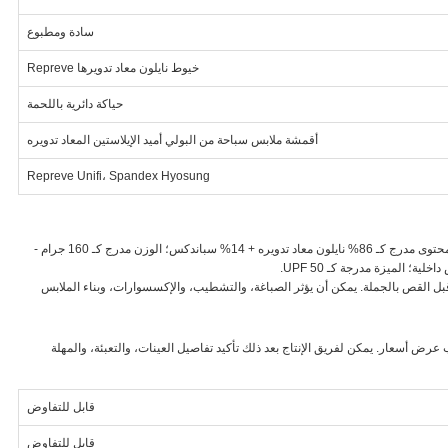
سادة ومطبوع
خيوط نايلون معاد تدويرها Repreve
حياكة دائرية باللحمة
أقمشة ملابس سباحة من البولي أميد الإيلاستين المعاد تدويره
Repreve Unifi، Spandex Hyosung
هذا القماش النايلون المعاد تدويره مدرج لقماش الملابس الداخلية. المحتوى مدرج كـ 86% نايلون معاد تدويره + 14% سباندكس؛ الوزن مدرج كـ 160 جرام -
ر قبل القص بالجملة. يمكن أن يؤثر الصباغة، والتشطيب، والإكسسوارات، وبناء الملابس
 عرض أسعار. يمكن لفريق الإنتاج بعد ذلك تأكيد تفاصيل العينات، والتعبئة، والمهلة
قابل للتفاوض
قابل للتفاوض