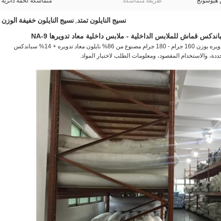
طريقة متماسكة:
متماسكة لحمة دائرية
نسيج النايلون تمتد
نسيج النايلون خفيفة الوزن
,
موديل NA-9 للملابس الداخلية المعاد تدويرها هو قماش نايلون معاد تدويره بوزن 160 جرام - 180 جرام مصنوع من 86% نايلون معاد تدويره + 14% سباندكس
دة، والاستخدام المقصود، ومعلومات الطلب لاختيار المواد.