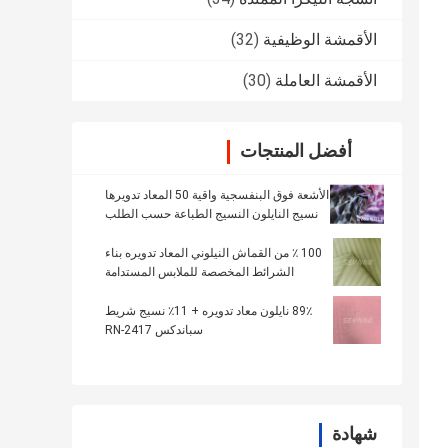
الأقمشة الوظيفية
(32)
الأقمشة العاملة
(30)
أفضل المنتجات
الأشعة فوق البنفسجية واقية 50 المعاد تدويرها
نسيج النايلون النسيج الطباعة حسب الطلب
الصلبة
100 ٪ من القماش النيلوني المعاد تدويره بناء
الشرائط المخصصة للملابس المستدامة
89٪ نايلون معاد تدويره + 11٪ نسيج شريط
سباندكس RN-2417
شهادة