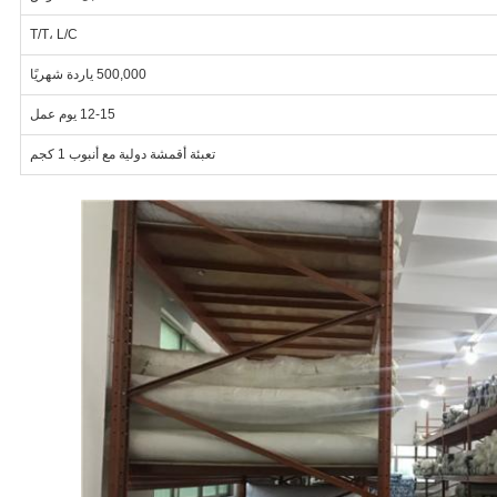
T/T، L/C
500,000 ياردة شهريًا
12-15 يوم عمل
تعبئة أقمشة دولية مع أنبوب 1 كجم