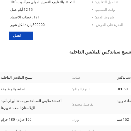
تفاصيل التغليف:
التعبئة والتغليف النسيج الدولي مع أنبوب 1KG
وقت التسليم:
12-15 أيام عمل
شروط الدفع:
T/T، خطاب الاعتماد
القدرة على العرض:
500000 ياردة لكل شهر
اتصل
طلب:
نسيج الملابس الداخلية
UPF 50
النوع المتاح:
الصلبة والمطبوعة
اد تدويره
أقمشة ملابس السباحة من مادة البولي أميد
تفاصيل محددة:
الإيلاستان المعاد تدويرها
152 سم
وزن:
160 جرام - 180 جرام