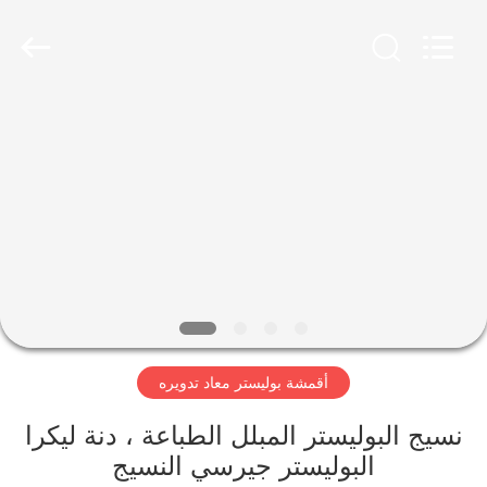
-
2026
SEVNNA
TEXTILE.
All
Rights
Reserved.
منزل،
بيت
منتجات
عرض
الواقع
الافتراضي
أقمشة بوليستر معاد تدويره
معلومات
نسيج البوليستر المبلل الطباعة ، دنة ليكرا
البوليستر جيرسي النسيج
عنا