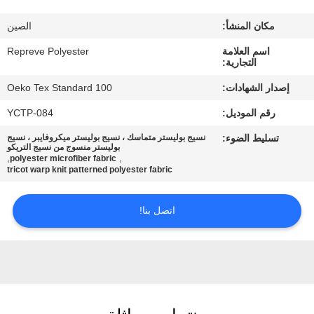
مكان المنشأ:
الصين
جولة
اسم العلامة
Repreve Polyester
في
التجارية:
المعمل
إصدار الشهادات:
Oeko Tex Standard 100
رقم الموديل:
YCTP-084
مراقبة
تسليط الضوء:
نسيج بوليستر متماسك ، نسيج بوليستر ميكروفايبر ، نسيج
الجودة
بوليستر منسوج من نسيج التريكو
,
,
polyester microfiber fabric
tricot warp knit patterned polyester fabric
اتصل
اتصل بنا!
بنا
أخبار
حالات