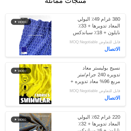
منتجات مماثلة
خريطة
380 غرام 49٪ البولي
الموقع
المعاد تدويرها + 33٪
نايلون + 18٪ سباندكس
نسيج البوليستر المعاد
قابل للتفاوض MOQ:Negotiable
PRIVACY
تدويره للخياطة الدائرية
الاتصال
POLICY
نسيج بوليستر معاد
تدويره 240 جرام/متر
مربع 96% معاد تدويره +
4% سباندكس دائري
قابل للتفاوض MOQ:Negotiable
محبوك
الاتصال
220 غرام 62٪ البولي
المعاد تدويرها + 32٪
نايلون + 6٪ سباندكس