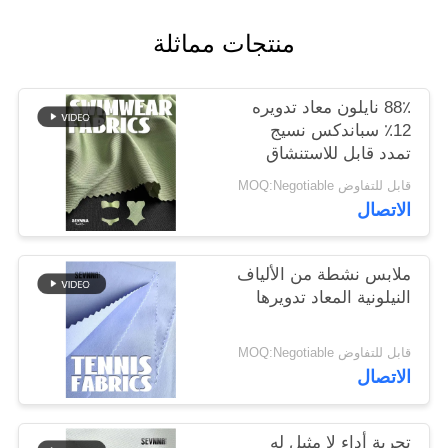
منتجات مماثلة
خريطة
الموقع
88٪ نايلون معاد تدويره
12٪ سباندكس نسيج
PRIVACY
تمدد قابل للاستنشاق
للتدريب / اللياقة البدنية
POLICY
قابل للتفاوض MOQ:Negotiable
الاتصال
ملابس نشطة من الألياف
النيلونية المعاد تدويرها
قابل للتفاوض MOQ:Negotiable
الاتصال
تجربة أداء لا مثيل له