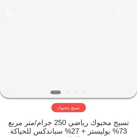
-
2026
SEVNNA
TEXTILE.
All
Rights
Reserved.
منزل،
بيت
منتجات
عرض
الواقع
الافتراضي
نسيج محبوك
معلومات
نسيج محبوك رياضي 250 جرام/متر مربع
73% بوليستر + 27% سباندكس للحياكة
عنا