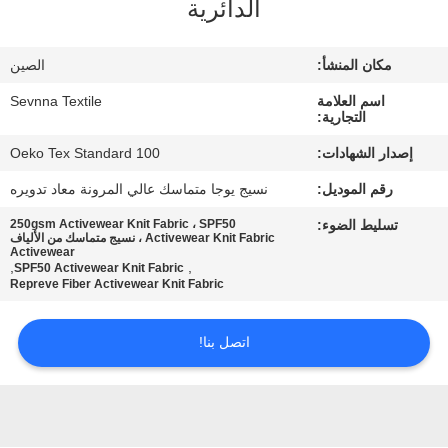
الدائرية
جولة
مكان المنشأ:
الصين
في
اسم العلامة
Sevnna Textile
المعمل
التجارية:
إصدار الشهادات:
Oeko Tex Standard 100
مراقبة
رقم الموديل:
نسيج يوجا متماسك عالي المرونة معاد تدويره
الجودة
تسليط الضوء:
250gsm Activewear Knit Fabric ، SPF50
Activewear Knit Fabric ، نسيج متماسك من الألياف
Activewear
,
,
SPF50 Activewear Knit Fabric
اتصل
Repreve Fiber Activewear Knit Fabric
بنا
اتصل بنا!
أخبار
حالات