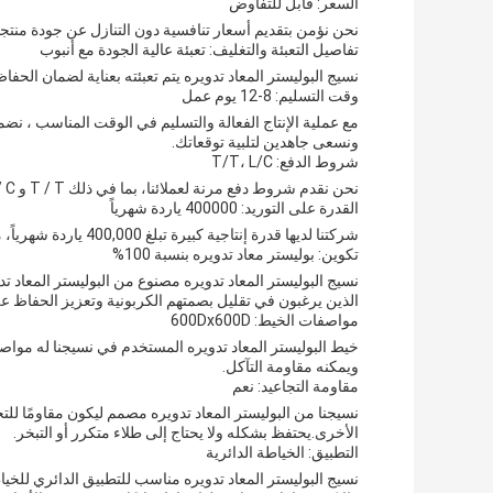
السعر: قابل للتفاوض
نحن نؤمن بتقديم أسعار تنافسية دون التنازل عن جودة منتجا
تفاصيل التعبئة والتغليف: تعبئة عالية الجودة مع أنبوب
نسيج البوليستر المعاد تدويره يتم تعبئته بعناية لضمان الحفاظ
وقت التسليم: 8-12 يوم عمل
ونسعى جاهدين لتلبية توقعاتك.
شروط الدفع: T/T، L/C
نحن نقدم شروط دفع مرنة لعملائنا، بما في ذلك T / T و L / C. طرق الدفع لدينا آمنة وخالية من المتاعب، وضمان عملية معاملات سلسة.
القدرة على التوريد: 400000 ياردة شهرياً
شركتنا لديها قدرة إنتاجية كبيرة تبلغ 400,000 ياردة شهرياً، مما يضمن لنا أن نتمكن من تلبية متطلبات عملائنا دون أي تأخير.
تكوين: بوليستر معاد تدويره بنسبة 100%
الذين يرغبون في تقليل بصمتهم الكربونية وتعزيز الحفاظ على
مواصفات الخيط: 600Dx600D
ويمكنه مقاومة التآكل.
مقاومة التجاعيد: نعم
نسيجنا من البوليستر المعاد تدويره مصمم ليكون مقاومًا للت
الأخرى.يحتفظ بشكله ولا يحتاج إلى طلاء متكرر أو التبخر.
التطبيق: الخياطة الدائرية
نسيج البوليستر المعاد تدويره مناسب للتطبيق الدائري للخيا