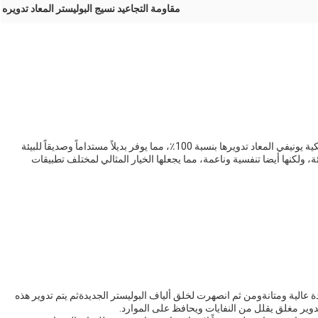
مقاومة التجاعيد نسيج البوليستر المعاد تدويره
إن نسيج البوليستر المعاد تدويره مصنوع من زجاجات بلاستيكية يونيفي المعاد تدويرها بنسبة 100٪، مما يوفر بديلاً مستداماً وصديقاً للبيئة
ة، ولكنها أيضا تنفسية وناعمة، مما يجعلها الخيار المثالي لمختلف تطبيقات
ة عالية ومتانةومن ثم انصهرت لخلق ألياف البوليستر الجديدةثم يتم تدوير هذه
دوير مغلق يقلل من النفايات ويحافظ على الموارد.