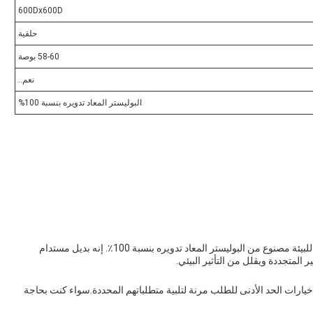
600Dx600D
حلقية
58-60 بوصة
نعم..
البوليستر المعاد تدويره بنسبة 100%
نسيج البوليستر المعاد تدويره هو نسيج عالي الجودة وصديق للبيئة مصنوع من البوليستر المعاد تدويره بنسبة 100٪. إنه بديل مستدام
 المتجددة ويقلل من التأثير البيئي.
 خيارات الحد الأدنى للطلب مرنة لتلبية متطلباتهم المحددة.سواء كنت بحاجة