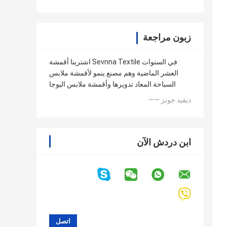
زبون مراجعة
اشترينا أقمشة Sevnna Textile في السنوات
العشر الماضية وهم مصنع ينمو لأقمشة ملابس
السباحة المعاد تدويرها وأقمشة ملابس اليوجا
—— ديفيد جونز
ابن دردش الآن