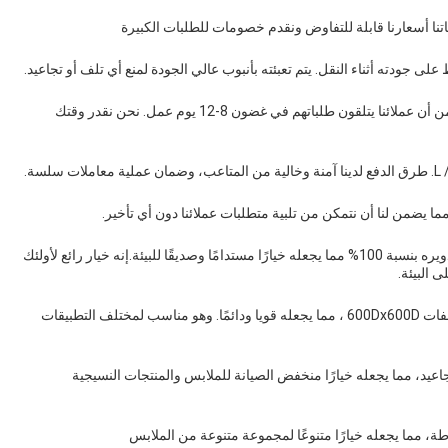
تنا أسعارنا قابلة للتفاوض ونقدم خصومات للطلبات الكبيرة
 على جودته أثناء النقل. يتم تعبئته بأنبوب عالي الجودة لمنع أي تلف أو تجاعيد.
مع عملية الإنتاج الفعالة والتسليم في الوقت المناسب ، نضمن أن عملائنا يتلقون طلباتهم في غضون 8-12 يوم عمل. نحن نقدر وقتك
نسيج البوليستر المعاد تدويره مصنوع من البوليستر المعاد تدويره بنسبة 100% مما يجعله خيارًا مستدامًا وصديقًا للبيئة.إنه خيار رائع لأولئك
 البيئة.
خيط البوليستر المعاد تدويره المستخدم في نسيجنا له مواصفات 600Dx600D ، مما يجعله قويا ودائمًا. وهو مناسب لمختلف التطبيقات
جاعيد، مما يجعله خيارًا منخفض الصيانة للملابس والمنتجات النسيجية
طة، مما يجعله خيارًا متنوعًا لمجموعة متنوعة من الملابس