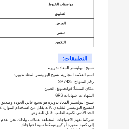
مواصفات الخيوط
التطبيق
العرض
تنفس
التكوين
التطبيقات:
نسيج البوليستر المعاد تدويره
اسم العلامة التجارية: نسيج البوليستر المعاد تدويره
رقم النموذج: SP7425
مكان المنشأ: قوانغدونغ، الصين
الشهادات: شهادات GRS
للنسيج البوليستر التقليدي ،لأنه يقلل من استخدام الموارد غير
الحد الأدنى لكمية الطلب: قابل للتفاوض
شركتنا تفهم الاحتياجات المختلفة لعملائنا، ولذلك نحن نقدم
إلى كمية صغيرة أو كبيرةيمكننا تلبية احتياجاتك