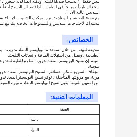
ليس فقط أنّ نسيجنا صديقاً للبيئة، ولكنّه أيضاً لديه شعور ن
ويجعلك بارداً ومريحاً في الطقس الدافئيمتلك النسيج أيضاً 
الملابس عالية الأداء.
مع نسيج البوليستر المعاد تدويره، يمكنك الشعور بالارتياح بمع
مستدامًا لاحتياجات الملابس والمنسوجات الخاصة بك مع نسيج
الخصائص:
صديقة للبيئة: من خلال استخدام البوليستر المعاد تدويره ، ي
الطبيعية ، ويقلل من استهلاك الطاقة وانبعاثات التلوث.
متينة: إن نسيج البوليستر المعاد تدويره مقاوم للغاية للخدوش
طويلة.
الجفاف السريع: تمكن خصائص النسيج البوليستر المعاد تدو
مرنة: مع مرونتها المتأصلة ، توفر نسيج البوليستر المعاد تدوير
من السهل تلوينها: يُقبل نسيج البوليستر المعاد تدويره الصبغة
المعلمات التقنية:
الصفة
ناعمة
المواد