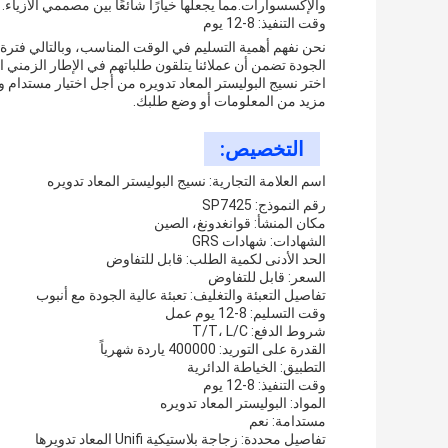
والإكسسوارات.مما يجعلها خيارًا شائعًا بين مصممي الأزياء.
وقت التنفيذ: 8-12 يوم
الجودة تضمن أن عملائنا يتلقون طلباتهم في الإطار الزمني ا
اختر نسيج البوليستر المعاد تدويره من أجل اختيار مستدام 
مزيد من المعلومات أو وضع طلبك.
التخصيص:
اسم العلامة التجارية: نسيج البوليستر المعاد تدويره
رقم النموذج: SP7425
مكان المنشأ: قوانغدونغ، الصين
الشهادات: شهادات GRS
الحد الأدنى لكمية الطلب: قابل للتفاوض
السعر: قابل للتفاوض
تفاصيل التعبئة والتغليف: تعبئة عالية الجودة مع أنبوب
وقت التسليم: 8-12 يوم عمل
شروط الدفع: T/T، L/C
القدرة على التوريد: 400000 ياردة شهرياً
التطبيق: الخياطة الدائرية
وقت التنفيذ: 8-12 يوم
المواد: البوليستر المعاد تدويره
مستدامة: نعم
تفاصيل محددة: زجاجة بلاستيكية Unifi المعاد تدويرها