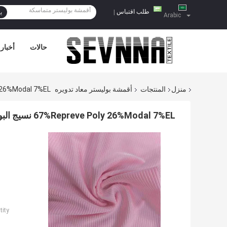
طلب اقتباس
|
ي
Arabic
حالات
أخبار
منزل
المنتجات
أقمشة بوليستر معاد تدويره
67%Repreve Poly 26%Modal 7%EL نسيج البوليس
67%Repreve Poly 26%Modal 7%EL نسيج البوليستر المعاد تدويره الخيوط الدائرية مقاومة التجاعيد
ity: