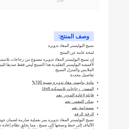
إبراز:
وصف المنتج:
نسيج البوليستر المعاد تدويره
لمحة عامة عن المنتج
لأقمشة البوليستر التقليدية.هذا النسيج ليس فقط صديقا للبيئ
الملابس والمنزل النسيج.
تفاصيل محددة
مادة: بوليستر معاد تدويره بنسبة 100%
المصدر: زجاجات بلاستيكية Unifi
قابلة لإعادة التدوير: نعم
يمكن التنفس: نعم
مستدامة: نعم
الرقة: الرقة
نسيج البوليستر المعاد تدويره يمر بعملية صارمة لضمان جود
الألياف إلى خيط ونسجها إلى نسيج ، مما يخلق نظام إعادة ت