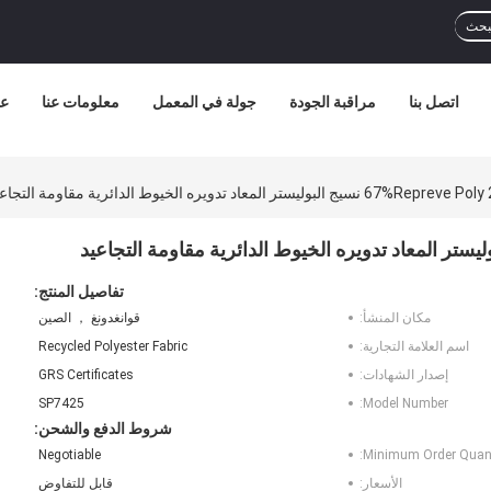
بحث
اتصل بنا
مراقبة الجودة
جولة في المعمل
معلومات عنا
عر
تر المعاد تدويره الخيوط الدائرية مقاومة التجاعيد
تفاصيل المنتج:
مكان المنشأ:
قوانغدونغ ， الصين
اسم العلامة التجارية:
Recycled Polyester Fabric
إصدار الشهادات:
GRS Certificates
SP7425
Model Number:
شروط الدفع والشحن:
Negotiable
Minimum Order Quant
الأسعار:
قابل للتفاوض