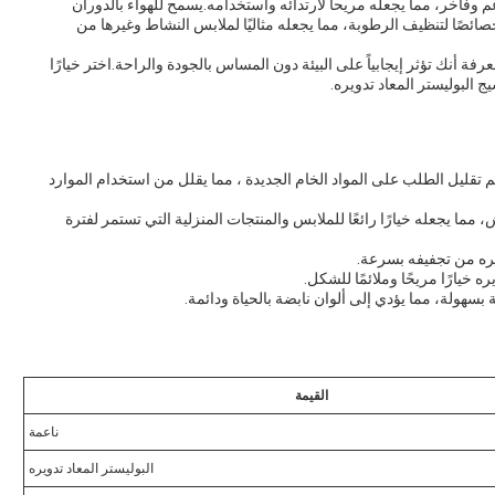
اعم وفاخر، مما يجعله مريحاً لارتدائه واستخدامه.يسمح للهواء بالدوران
خصائصًا لتنظيف الرطوبة، مما يجعله مثاليًا لملابس النشاط وغيرها من
رفة أنك تؤثر إيجابياً على البيئة دون المساس بالجودة والراحة.اختر خيارًا
 البوليستر المعاد تدويره.
تم تقليل الطلب على المواد الخام الجديدة ، مما يقلل من استخدام الموارد
، مما يجعله خيارًا رائعًا للملابس والمنتجات المنزلية التي تستمر لفترة
يره من تجفيفه بسرعة.
ه خيارًا مريحًا وملائمًا للشكل.
 بسهولة، مما يؤدي إلى ألوان نابضة بالحياة ودائمة.
القيمة
ناعمة
البوليستر المعاد تدويره