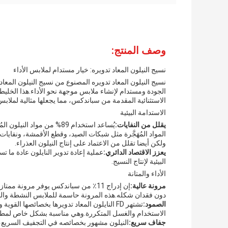
وصف المنتج:
نسيج النيلون المعاد تدويره: خيار مستدام لملابس الأداء
الجودة ومستدام لإنشاء ملابس موجهة نحو الأداء.هذا الخليط 
الاستثنائية المقدمة من سباندكس، مما يجعلها مثالية لملاب
الاستدامة البيئية
يقلل من النفايات:
يُساعد استخدام 89% من موا
المواد المُهَجَّرة مثل شبكات الصيد، وقطع الأقمشة، ونفايات
ولكن أيضا تقلل من الاعتماد على إنتاج النيلون العذراء.
يعزز الاقتصاد الدائري:
عملية إعادة تدوير النايلون عادة ما ت
البيئية لإنتاج النسيج.
الأداء والمتانة
مرونة عالية:
إن إدراج 11٪ من سباندكس يوفر مرون
دون فقدان شكله.هذه المرونة حاسمة للملابس النشطة والملا
الصمود:
تشتهر FD النايلون المعاد تدويرها بخصائصها ال
الاستخدام والغسل المتكررة.وهي مناسبة بشكل خاص لمطالب
جفاف سريع:
النيلون مشهور بخصائصه في التجفيف السريع، 