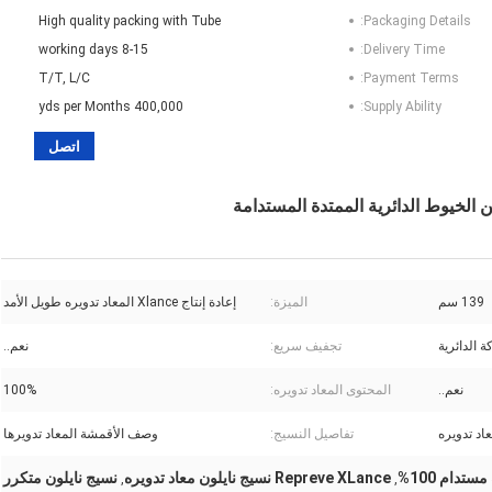
High quality packing with Tube
Packaging Details:
8-15 working days
Delivery Time:
T/T, L/C
Payment Terms:
400,000 yds per Months
Supply Ability:
اتصل
139 سم
الميزة:
إعادة إنتاج Xlance المعاد تدويره طويل الأمد
ة الدائرية
تجفيف سريع:
نعم..
نعم..
المحتوى المعاد تدويره:
100%
عاد تدويره
تفاصيل النسيج:
وصف الأقمشة المعاد تدويرها
تدام 100%
Repreve XLance نسيج نايلون معاد تدويره
نسيج نايلون متكرر
,
,