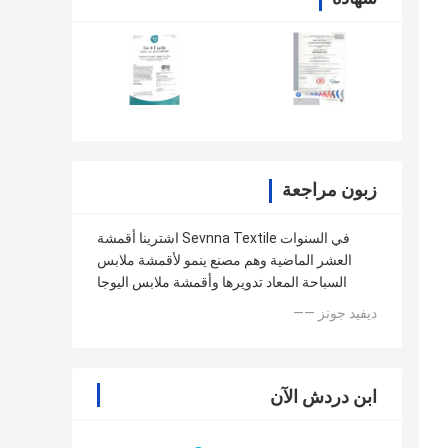
زبون مراجعة
اشترينا أقمشة Sevnna Textile في السنوات
العشر الماضية وهم مصنع ينمو لأقمشة ملابس
السباحة المعاد تدويرها وأقمشة ملابس اليوجا
—— ديفيد جونز
ابن دردش الآن