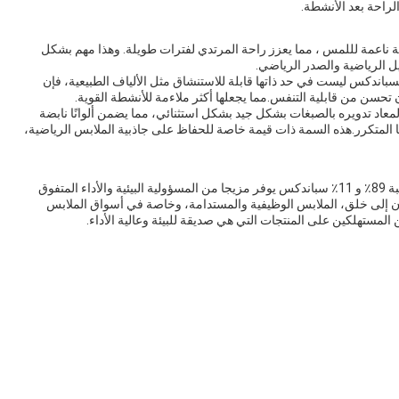
لراحة بعد الأنشطة.
ة ناعمة لللمس ، مما يعزز راحة المرتدي لفترات طويلة. وهذا مهم بشكل
 الرياضية والصدر الرياضي.
لسباندكس ليست في حد ذاتها قابلة للاستنشاق مثل الألياف الطبيعية، فإن
 تحسن من قابلية التنفس.مما يجعلها أكثر ملاءمة للأنشطة القوية.
نايلون المعاد تدويره بالصبغات بشكل جيد بشكل استثنائي، مما يضمن ألوانًا نابضة
 المتكرر.هذه السمة ذات قيمة خاصة للحفاظ على جاذبية الملابس الرياضية،
نسيج نايلون معاد تدويره مصنوع من نايلون معاد تدويره بنسبة 89٪ و 11٪ سباندكس يوفر مزيجا من المسؤولية البيئية والأداء المتفوق
ون إلى خلق، الملابس الوظيفية والمستدامة، وخاصة في أسواق الملابس
 المستهلكين على المنتجات التي هي صديقة للبيئة وعالية الأداء.