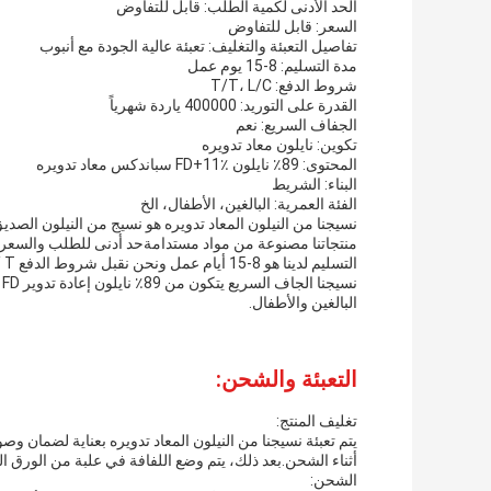
الحد الأدنى لكمية الطلب: قابل للتفاوض
السعر: قابل للتفاوض
تفاصيل التعبئة والتغليف: تعبئة عالية الجودة مع أنبوب
مدة التسليم: 8-15 يوم عمل
شروط الدفع: T/T، L/C
القدرة على التوريد: 400000 ياردة شهرياً
الجفاف السريع: نعم
تكوين: نايلون معاد تدويره
المحتوى: 89٪ نايلون FD+11٪ سباندكس معاد تدويره
البناء: الشريط
الفئة العمرية: البالغين، الأطفال، الخ
نسيجنا من النيلون المعاد تدويره هو نسيج من النيلون الصدي
منتجاتنا مصنوعة من مواد مستدامةحد أدنى للطلب والسعر قا
البالغين والأطفال.
التعبئة والشحن:
تغليف المنتج:
يتم تعبئة نسيجنا من النيلون المعاد تدويره بعناية لضمان وص
أثناء الشحن.بعد ذلك، يتم وضع اللفافة في علبة من الورق ا
الشحن: