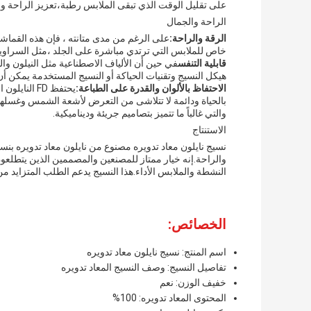
على تقليل الوقت الذي تبقى الملابس رطبة،تعزيز الراحة وا
الراحة والجمال
الرقة والراحة:
على الرغم من مدى متانته ، فإن هذه القماش
خاص للملابس التي ترتدي مباشرة على الجلد ،مثل السراويل
قابلية التنفس
في حين أن الألياف الاصطناعية مثل النيلون وا
هيكل النسيج وتقنيات الحياكة أو النسيج المستخدمة يمكن أن
الاحتفاظ بالألوان والقدرة على الطباعة:
يحتفظ FD ال
بالحياة ودائمة لا تتلاشى من التعرض لأشعة الشمس وغسلها
والتي غالباً ما تتميز بتصاميم جريئة وديناميكية.
الاستنتاج
والراحة.إنه خيار ممتاز للمصنعين والمصممين الذين يتطلع
النشطة والملابس الأداء.هذا النسيج يدعم الطلب المتزايد من
الخصائص:
اسم المنتج: نسيج نايلون معاد تدويره
تفاصيل النسيج: وصف النسيج المعاد تدويره
خفيف الوزن: نعم
المحتوى المعاد تدويره: 100%