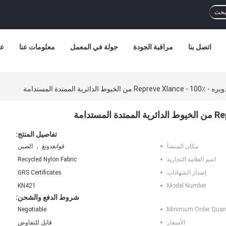
بحث
اتصل بنا
مراقبة الجودة
جولة في المعمل
معلومات عنا
عر
ائرية الممتدة المستدامة
تفاصيل المنتج:
مكان المنشأ:
قوانغدونغ ， الصين
اسم العلامة التجارية:
Recycled Nylon Fabric
إصدار الشهادات:
GRS Certificates
KN421
Model Number:
شروط الدفع والشحن:
Negotiable
Minimum Order Quant
الأسعار:
قابل للتفاوض