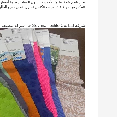
نحن نقدم شحنًا عالميًا لأقمشة النيلون المعاد تدويرها أ
تتمكن من مراقبة تقدم شحنتكنحن نحاول شحن جميع الطلبات في غضون 1-2 أيام ع
شركة Sevnna Textile Co. Ltd هي شركة مصنعة نسيج محترفة تأسست في عام 2012.