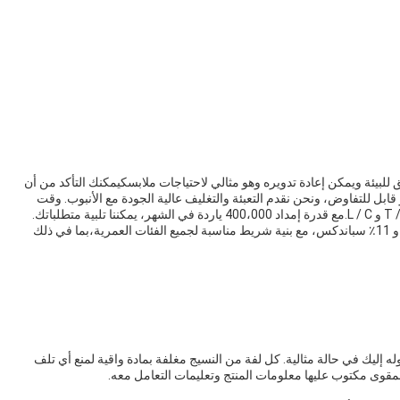
ق للبيئة ويمكن إعادة تدويره وهو مثالي لاحتياجات ملابسكيمكنك التأكد من أن
بل للتفاوض، ونحن نقدم التعبئة والتغليف عالية الجودة مع الأنبوب. وقت
التسليم لدينا هو 8-15 أيام عمل ونحن نقبل شروط الدفع T / T و L / C.مع قدرة إمداد 400،000 ياردة في الشهر، يمكننا تلبية متطلباتك.
نسيجنا الجاف السريع يتكون من 89٪ نايلون إعادة تدوير FD و 11٪ سباندكس، مع بنية شريط مناسبة لجميع الفئات العمرية،بما في ذلك
وله إليك في حالة مثالية. كل لفة من النسيج مغلفة بمادة واقية لمنع أي تلف
لمقوى مكتوب عليها معلومات المنتج وتعليمات التعامل معه.