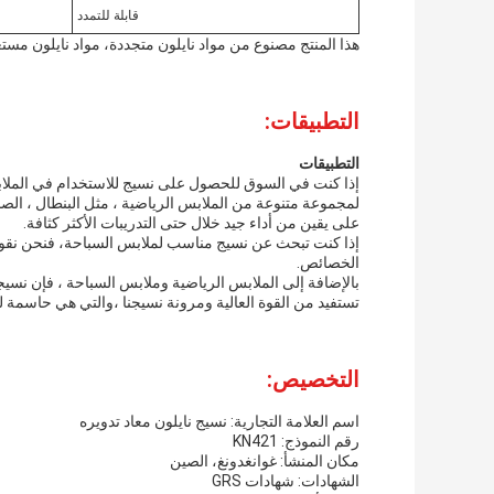
قابلة للتمدد
هذا المنتج مصنوع من مواد نايلون متجددة، مواد نايلون مستع
التطبيقات:
التطبيقات
إذا كنت في السوق للحصول على نسيج للاستخدام في الملابس 
لمجموعة متنوعة من الملابس الرياضية ، مثل البنطال ، الصدر 
على يقين من أداء جيد خلال حتى التدريبات الأكثر كثافة.
إذا كنت تبحث عن نسيج مناسب لملابس السباحة، فنحن نقوم ب
الخصائص.
بالإضافة إلى الملابس الرياضية وملابس السباحة ، فإن نسيجن
تستفيد من القوة العالية ومرونة نسيجنا ،والتي هي حاسمة لت
التخصيص:
اسم العلامة التجارية: نسيج نايلون معاد تدويره
رقم النموذج: KN421
مكان المنشأ: غوانغدونغ، الصين
الشهادات: شهادات GRS