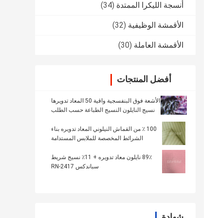
أنسجة الليكرا الممتدة
(34)
الأقمشة الوظيفية
(32)
الأقمشة العاملة
(30)
أفضل المنتجات
الأشعة فوق البنفسجية واقية 50 المعاد تدويرها
نسيج النايلون النسيج الطباعة حسب الطلب
الصلبة
100 ٪ من القماش النيلوني المعاد تدويره بناء
الشرائط المخصصة للملابس المستدامة
89٪ نايلون معاد تدويره + 11٪ نسيج شريط
سباندكس RN-2417
شهادة