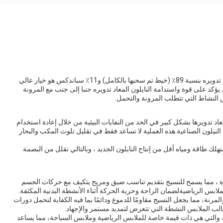
نسيج النيلون المعاد تدويره المصنوع من نسيج النيلون المعاد تدويره بنسبة 89٪ (خيط تم سحبها بالكامل) و11٪ سباندكس هو خيار عالي
يؤكد على قوة واستدامة النايلون المعاد تدويره جنبا إلى جنب مع المرونة
س النشاط التي تتطلب المرونة والتحمل.
د النيلون المُعاد تدويرها بشكل كبير في الحد من النفايات البيئية من خلال إعادة استخدام
 النيلون الصناعية.هذه العملية لا تساعد فقط في تقليل تلوث المكب والبحار
ستهلك طاقة ومياه أقل من إنتاج النايلون الجديد ، وبالتالي تقلل من البصمة
ة ممتازة ، مما يسمح للنسيج بتقديم تناسب ضيق ومريح يتكيف مع حركات الجسم
بس الرياضيةلضمان الراحة وحرية الحركة أثناء الأنشطة البدنية المكثفة.
قوية والمرنة، مما يجعل النسيج مقاومًا للدموع ودائمًا بما فيه الكفاية لتحمل دورات
 الملابس النشطة التي تتعرض لتمديد مستمر والإجهاد.
والتي هي ذات قيمة خاصة للملابس الرياضية وملابس السباحة، مما يساعد