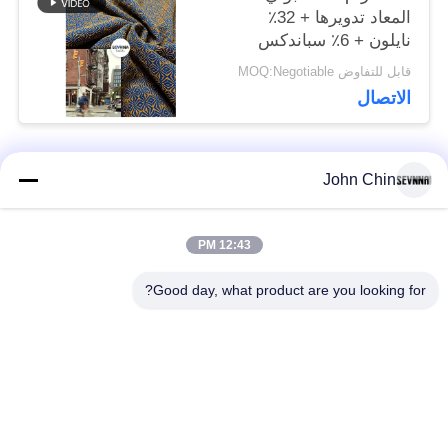
المعاد تدويرها + 32٪
نايلون + 6٪ سباندكس
قابل للتفاوض MOQ:Negotiable
الاتصال
John Chin
فئات شعبية
جميع
12:43 PM
أقمشة الملابس المعاد
أقمشة نايلون معاد
تدويرها
تدويرها
Good day, what product are you looking for?
أقمشة بوليستر معاد
أقمشة ليكرا المعاد
تدويره
تدويرها
الايكولوجية ودية ملابس
نسيج Repreve