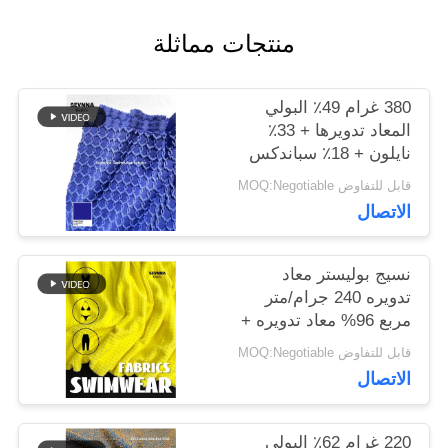
منتجات مماثلة
أخبار
380 غرام 49٪ البولي
المعاد تدويرها + 33٪
حالات
نايلون + 18٪ سباندكس
نسيج البوليستر المعاد
قابل للتفاوض MOQ:Negotiable
تدويره للخياطة الدائرية
خريطة
الاتصال
الموقع
نسيج بوليستر معاد
تدويره 240 جرام/متر
مربع 96% معاد تدويره +
PRIVACY
4% سباندكس دائري
قابل للتفاوض MOQ:Negotiable
POLICY
محبوك
الاتصال
220 غرام 62٪ البولي