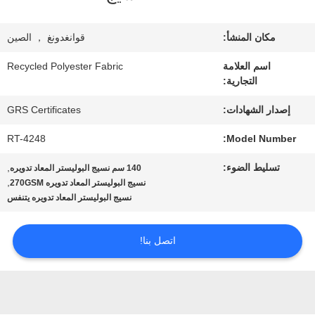
معلومات
عنا
مكان المنشأ:
قوانغدونغ ， الصين
اسم العلامة
Recycled Polyester Fabric
التجارية:
جولة
إصدار الشهادات:
GRS Certificates
في
RT-4248
Model Number:
المعمل
تسليط الضوء:
,
140 سم نسيج البوليستر المعاد تدويره
,
نسيج البوليستر المعاد تدويره 270GSM
مراقبة
نسيج البوليستر المعاد تدويره يتنفس
الجودة
اتصل بنا!
اتصل
بنا