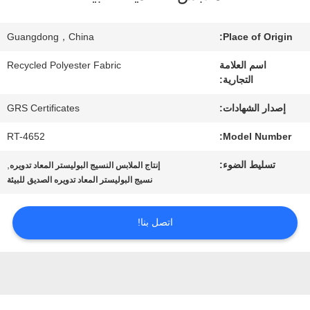
معلومات
عنا
Guangdong，China
Place of Origin:
اسم العلامة
Recycled Polyester Fabric
التجارية:
جولة
إصدار الشهادات:
GRS Certificates
في
RT-4652
Model Number:
المعمل
تسليط الضوء:
,
إنتاج الملابس النسيج البوليستر المعاد تدويره
نسيج البوليستر المعاد تدويره الصديق للبيئة
مراقبة
الجودة
اتصل بنا!
اتصل
بنا