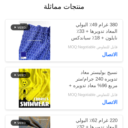
منتجات مماثلة
أخبار
380 غرام 49٪ البولي
المعاد تدويرها + 33٪
نايلون + 18٪ سباندكس
حالات
نسيج البوليستر المعاد
قابل للتفاوض MOQ:Negotiable
تدويره للخياطة الدائرية
الاتصال
خريطة
الموقع
نسيج بوليستر معاد
تدويره 240 جرام/متر
مربع 96% معاد تدويره +
4% سباندكس دائري
PRIVACY
قابل للتفاوض MOQ:Negotiable
محبوك
الاتصال
POLICY
220 غرام 62٪ البولي
المعاد تدويرها + 32٪