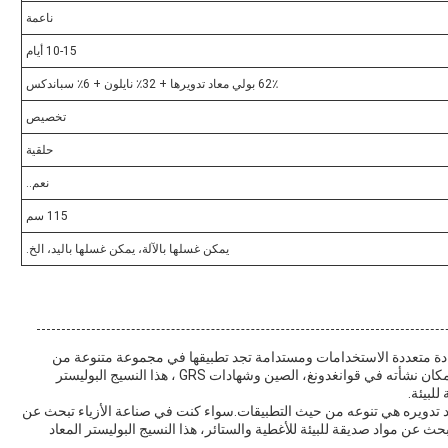
ناعمة
10-15 أيام
62٪ بولي معاد تدويرها + 32٪ نايلون + 6٪ سباندكس
تخصيص
حلقية
نعم..
115 سم
يمكن غسلها بالآلة، يمكن غسلها باليد، الخ.
يستر المعاد تدويره (رقم الطراز: RT-4638) هو مادة متعددة الاستخدامات ومستدامة تجد تطبيقها في مجموعة متنوعة من
المناسبات والسيناريوهات بسبب طبيعتها الصديقة للبيئة.مع مكان نشأته في قوانغدونغ، الصين وشهادات GRS ، هذا النسيج البوليستر
للبيئة.
اد تدويره هي تنوعه من حيث التطبيقات.سواء كنت في صناعة الأزياء تبحث عن
ث عن مواد صديقة للبيئة للأغطية والستائر، هذا النسيج البوليستر المعاد