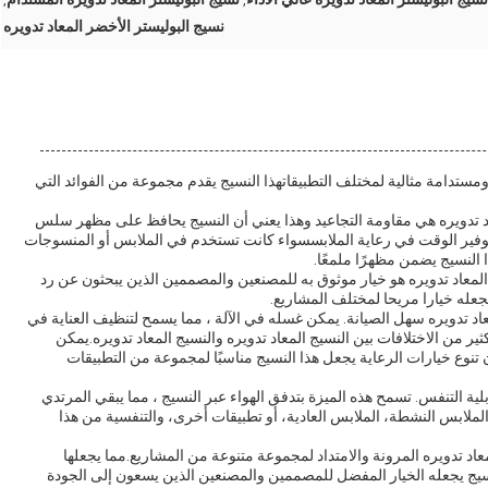
,
,
نسيج البوليستر الأخضر المعاد تدويره
ومستدامة مثالية لمختلف التطبيقاتهذا النسيج يقدم مجموعة من الفوائد التي
عاد تدويره هي مقاومة التجاعيد وهذا يعني أن النسيج يحافظ على مظهر سلس
وفير الوقت في رعاية الملابسسواء كانت تستخدم في الملابس أو المنسوجات
 النسيج يضمن مظهرًا ملمعًا.
لنسيج من البوليستر المعاد تدويره هو خيار موثوق به للمصنعين والمصممين الذين يبحثون عن رد
تجعله خيارا مريحا لمختلف المشاريع.
لمعاد تدويره سهل الصيانة. يمكن غسله في الآلة ، مما يسمح لتنظيف العناية في
ير من الاختلافات بين النسيج المعاد تدويره والنسيج المعاد تدويره.يمكن
 تنوع خيارات الرعاية يجعل هذا النسيج مناسبًا لمجموعة من التطبيقات
ية التنفس. تسمح هذه الميزة بتدفق الهواء عبر النسيج ، مما يبقي المرتدي
لملابس النشطة، الملابس العادية، أو تطبيقات أخرى، والتنفسية من هذا
عاد تدويره المرونة والامتداد لمجموعة متنوعة من المشاريع.مما يجعلها
نسيج يجعله الخيار المفضل للمصممين والمصنعين الذين يسعون إلى الجودة