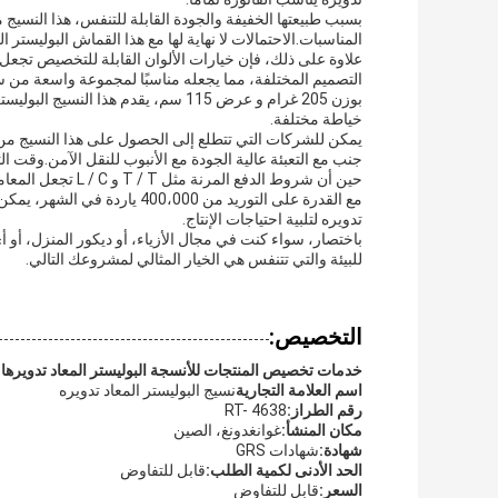
بسبب طبيعتها الخفيفة والجودة القابلة للتنفس، هذا النسيج 
المناسبات.الاحتمالات لا نهاية لها مع هذا القماش البوليستر الق
علاوة على ذلك، فإن خيارات الألوان القابلة للتخصيص تجعل 
التصميم المختلفة، مما يجعله مناسبًا لمجموعة واسعة من س
بوزن 205 غرام و عرض 115 سم، يقدم هذا ا
خياطة مختلفة.
يمكن للشركات التي تتطلع إلى الحصول على هذا النسيج من ال
حين أن شروط الدفع المرنة مثل T / T و L / C تجعل المعاملات مريحة.
مع القدرة على التوريد من ،000
تدويره لتلبية احتياجات الإنتاج.
للبيئة والتي تتنفس هي الخيار المثالي لمشروعك التالي.
التخصيص:
خدمات تخصيص المنتجات للأنسجة البوليستر المعاد تدويرها
اسم العلامة التجارية
نسيج البوليستر المعاد تدويره
رقم الطراز:
RT- 4638
مكان المنشأ:
غوانغدونغ، الصين
شهادة:
شهادات GRS
الحد الأدنى لكمية الطلب:
قابل للتفاوض
السعر:
قابل للتفاوض