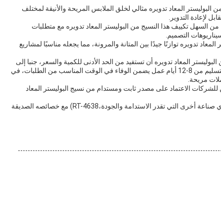
من البوليستر المعاد تدويره مثالي لخلق الملابس المريحة والأنيقة لمختلف
ابل لإعادة التدوير.
من السهل تكييف هذا النسيج من البوليستر المعاد تدويره مع متطلبات
يناريوهات التصميم.
لنسيج البوليستر المعاد تدويره توازنًا جيدًا بين المتانة والمرونة، مما يجعله مناسبًا لمشاريع
بوليستر المعاد تدويره أن تستفيد من الحد الأدنى للكمية والسعر، جنبا إلى
جنب مع التعبئة عالية الجودة مع الأنبوب للنقل الآمن.وقت التسليم من 8-12 أيام عمل يضمن الوفاء في الوقت المناسب من الطلبات، في
400 ياردة في الشهر، يمكن للشركات الاعتماد على مصدر ثابت ومستدام من نسيج البوليستر المعاد
باختصار، سواء كنت في مجال الأزياء، أو ديكور المنزل، أو أي صناعة أخرى التي تقدر الاستدامة والجودة،RT-4638) مع خصائصه الصديقة