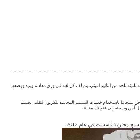
ة للبيئة للحد من التأثير البيئي. يتم لف كل لفة في ورق معاد تدويره ووضعها
 غضون 1-2 أيام عمل. نحن نشحن منتجاتنا باستخدام خدمات التسليم المحايدة للكربون لتقليل بصمتنا
ل آمن وشحنه إلى عنوانك بعناية.