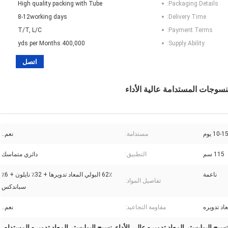
High quality packing with Tube
Packaging Details:
8-12working days
Delivery Time:
T/T, L/C
Payment Terms:
400,000 yds per Months
Supply Ability:
اتصل
منسوجات المستدامة عالية الأداء
10-1 يوم
مستدامة:
نعم..
115 سم
التطبيق:
دائري متماسك
ناعمة
62٪ البولي المعاد تدويرها + 32٪ نايلون + 6٪
تفاصيل المواد:
سباندكس
اد تدويره
مقاومة التجاعيد:
نعم..
نسيج البوليستر المعاد تدويره عالي الأداء
نسيج البوليستر المعاد تدويره المستدام