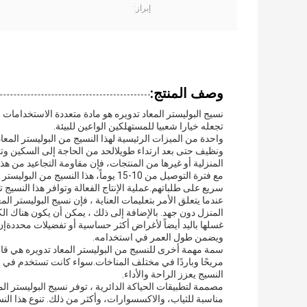
إبراز:
وصف المنتج:
نسيج البوليستر المعاد تدويره هو مادة متعددة الاستخدامات 
تجعله خيارا شعبيا للمستهلكين الواعين للبيئة.
واحدة من الميزات الرئيسية لهذا النسيج من البوليستر الم
ونظيف حتى بعد ارتداء طويلالحد من الحاجة إلى السكين وت
المنزلية أو غيرها من المنتجات، فإن مقاومة التجاعيد من هذا
مع فترة التوصيل من 10-15 يوماً، هذا ا
سريع على طلباتهم.عملية الإنتاج الفعالة وتوافر هذا النسيج 
عندما يتعلق الأمر بتعليمات العناية ، فإن نسيج البوليستر ا
المنزل دون جهد. بالإضافة إلى ذلك ، يمكن أن يكون هناك الكث
غسلها باليد أيضاً لأغراض أكثر حساسية أو تفضيلات محددةإن
ويضمن طول العمر في استخدامه.
سمة مهمة أخرى للنسيج من البوليستر المعاد تدويره هي قابل
مريحًا وباردًا في مختلف المناخات.سواء كانت تستخدم في ا
النسيج يعزز الراحة والأداء.
مصممة لتطبيقات الحياكة الدائرية ، توفر نسيج البوليستر الم
مناسبة للثياب، والاكسسوارات، وأكثر من ذلك. تنوع هذا ال