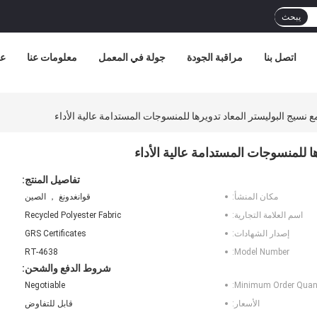
يبحث
اتصل بنا
مراقبة الجودة
جولة في المعمل
معلومات عنا
عر
مع نسيج البوليستر المعاد تدويرها للمنسوجات المستدامة عالية الأداء
ها للمنسوجات المستدامة عالية الأداء
تفاصيل المنتج:
مكان المنشأ:
قوانغدونغ ， الصين
اسم العلامة التجارية:
Recycled Polyester Fabric
إصدار الشهادات:
GRS Certificates
RT-4638
Model Number:
شروط الدفع والشحن:
Negotiable
Minimum Order Quant
الأسعار:
قابل للتفاوض