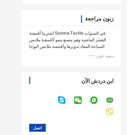
زبون مراجعة
اشترينا أقمشة Sevnna Textile في السنوات
العشر الماضية وهم مصنع ينمو لأقمشة ملابس
السباحة المعاد تدويرها وأقمشة ملابس اليوجا
—— ديفيد جونز
ابن دردش الآن