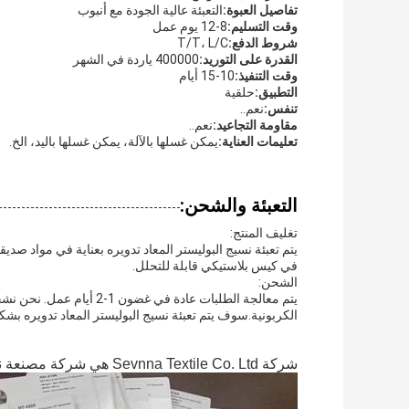
تفاصيل العبوة:
التعبئة عالية الجودة مع أنبوب
وقت التسليم:
8-12 يوم عمل
شروط الدفع:
T/T، L/C
القدرة على التوريد:
400000 ياردة في الشهر
وقت التنفيذ:
10-15 أيام
التطبيق:
حلقية
تنفس:
نعم..
مقاومة التجاعيد:
نعم..
تعليمات العناية:
يمكن غسلها بالآلة، يمكن غسلها باليد، الخ.
التعبئة والشحن:
تغليف المنتج:
يتم تعبئة نسيج البوليستر المعاد تدويره بعناية في مواد صديق
في كيس بلاستيكي قابلة للتحلل.
الشحن:
يتم معالجة الطلبات عادة في
الكربونية.سوف يتم تعبئة نسيج البوليستر المعاد تدويره بشك
شركة Sevnna Textile Co. Ltd هي شركة مصنعة نسيج محترفة تأسست في عام 2012.