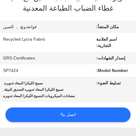
معلومات
غطاء الضباب الطباعة المعدنية
عنا
مكان المنشأ:
قوانغدونغ ， الصين
جولة
اسم العلامة
Recycled Lycra Fabric
التجارية:
في
إصدار الشهادات:
GRS Certificates
المعمل
SP7424
Model Number:
تسليط الضوء:
,
نسيج الليكرا المعاد تدويره
مراقبة
,
نسيج الليكرا المعاد تدويره الصديق للبيئة
مضادات الميكروبات النسيج الليكرا المعاد تدويره
الجودة
اتصل بنا!
اتصل
بنا