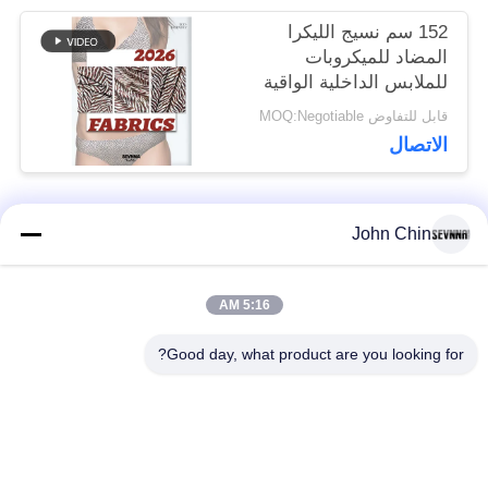
152 سم نسيج الليكرا
المضاد للميكروبات
للملابس الداخلية الواقية
قابل للتفاوض MOQ:Negotiable
الاتصال
John Chin
فئات شعبية
جميع
5:16 AM
أقمشة الملابس المعاد
أقمشة نايلون معاد
تدويرها
تدويرها
Good day, what product are you looking for?
أقمشة بوليستر معاد
أقمشة ليكرا المعاد
تدويره
تدويرها