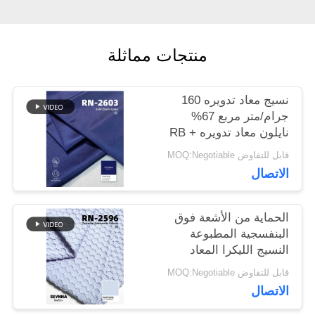
أخبار
منتجات مماثلة
حالات
نسيج معاد تدويره 160
جرام/متر مربع 67%
نايلون معاد تدويره RB +
خريطة
33% ليكرا معاد تدويره
قابل للتفاوض MOQ:Negotiable
ليكرا RN-2603
الاتصال
الموقع
الحماية من الأشعة فوق
PRIVACY
البنفسجية المطبوعة
النسيج الليكرا المعاد
POLICY
تدويره صديقة للبيئة
قابل للتفاوض MOQ:Negotiable
الاتصال