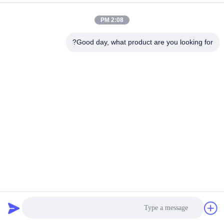
2:08 PM
جولة
في
Good day, what product are you looking for?
المعمل
مراقبة
الجودة
اتصل
بنا
نسيج ملابس سباحة صديق للبيئة قابل للتخصيص لعملك
أخبار
الايكولوجية ودية ملابس السباحة النسيج
2026-07-29
6 الرؤى
حالات