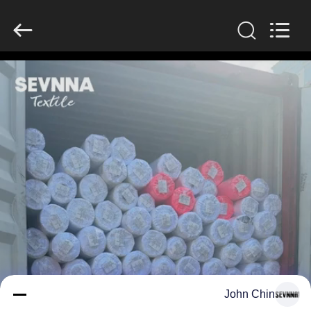
-
2026
SEVNNA
TEXTILE.
All
Rights
Reserved.
منزل،
بيت
منتجات
عرض
الواقع
الافتراضي
معلومات
John Chin
عنا