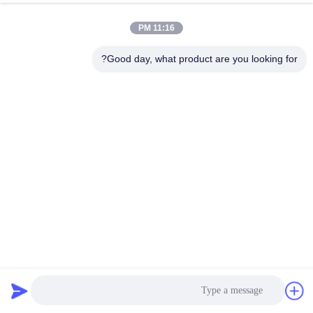
11:16 PM
جولة
في
Good day, what product are you looking for?
المعمل
مراقبة
الجودة
اتصل
بنا
مادة نايلون مستعملة صديقة للبيئة للمنتجات القابلة للتمدد
أخبار
والتخصيص
أقمشة نايلون معاد تدويرها
2025-06-03
8 الرؤى
حالات