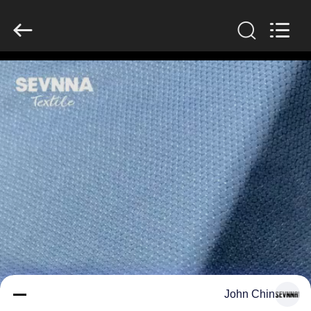
-
2026
SEVNNA
TEXTILE.
All
Rights
Reserved.
منزل،
بيت
منتجات
عرض
الواقع
الافتراضي
معلومات
John Chin
عنا