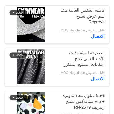
قابلية التنفس العالية 152
خريطة
سم عرض نسيج
الموقع
Repreve
قابل للتفاوض MOQ:Negotiable
الاتصال
PRIVACY
POLICY
الصديقة للبيئة وذات
الأداء العالي تفتح
إمكانات النسيج المتكرر
قابل للتفاوض MOQ:Negotiable
الاتصال
95% نايلون معاد تدويره
+ 5% سباندكس نسيج
ريبريف RN-2579