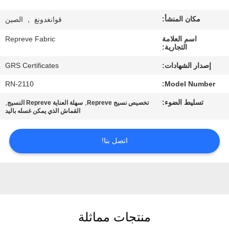
مكان المنشأ:
قوانغدونغ ， الصين
جولة
في
اسم العلامة
Repreve Fabric
التجارية:
المعمل
إصدار الشهادات:
GRS Certificates
RN-2110
Model Number:
مراقبة
تسليط الضوء:
,
,
تخصيص نسيج Repreve
سهلة العناية Repreve النسيج
الجودة
القماش الذي يمكن غسله باليد
اتصل
اتصل بنا!
بنا
أخبار
منتجات مماثلة
حالات