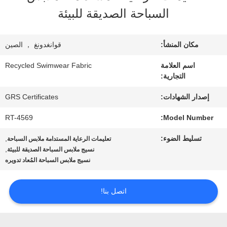
معلومات
السباحة الصديقة للبيئة
عنا
مكان المنشأ:
قوانغدونغ ， الصين
جولة
اسم العلامة
Recycled Swimwear Fabric
التجارية:
في
إصدار الشهادات:
GRS Certificates
المعمل
RT-4569
Model Number:
تسليط الضوء:
,
تعليمات الرعاية المستدامة ملابس السباحة
مراقبة
,
نسيج ملابس السباحة الصديقة للبيئة
نسيج ملابس السباحة المُعاد تدويره
الجودة
اتصل بنا!
اتصل
بنا