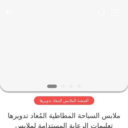
-
2026
SEVNNA
TEXTILE.
All
Rights
منزل،
Reserved.
بيت
منتجات
عرض
الواقع
أقمشة الملابس المعاد تدويرها
الافتراضي
ملابس السباحة المطاطية المُعاد تدويرها
تعليمات الرعاية المستدامة لملابس