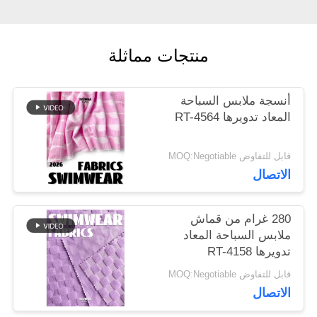
أخبار
منتجات مماثلة
حالات
أنسجة ملابس السباحة
المعاد تدويرها RT-4564
خريطة
قابل للتفاوض MOQ:Negotiable
الاتصال
الموقع
280 غرام من قماش
PRIVACY
ملابس السباحة المعاد
تدويرها RT-4158
POLICY
قابل للتفاوض MOQ:Negotiable
الاتصال