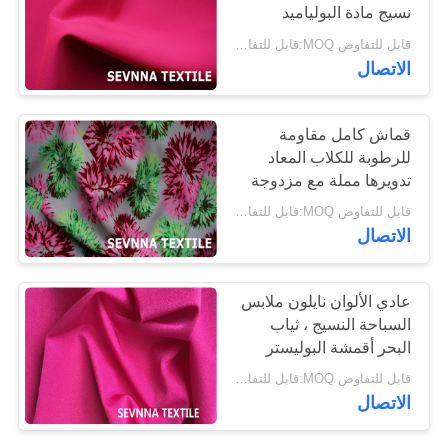
نسيج مادة البولياميد
الاستعبادي المضادة
قابل للتفاوض MOQ:قابل للتفاوض
خريطة
للميكروبات
الاتصال
الموقع
قماش كامل مقاومة
PRIVACY
للرطوبة للكلاب المعاد
POLICY
تدويرها مملة مع مزدوجة
الوجه
قابل للتفاوض MOQ:قابل للتفاوض
الاتصال
عادي الألوان نايلون ملابس
السباحة النسيج ، ثياب
البحر أقمشة البوليستر
لملابس السباحة
قابل للتفاوض MOQ:قابل للتفاوض
الاتصال