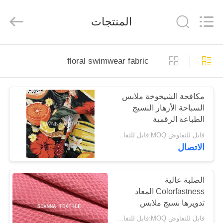
-
2026
SEVNNA
المنتجات
TEXTILE.
All
Rights
Reserved.
منزل،
floral swimwear fabric
بيت
مكافحة الشيخوخة ملابس
منتجات
السباحة الأزهار النسيج
الطباعة الرقمية
عرض
Dancewear
قابل للتفاوض MOQ:قابل للتفاوض
الاتصال
الواقع
الافتراضي
الصلبة عالية
Colorfastness المعاد
معلومات
تدويرها نسيج ملابس
عنا
الماس محكم الربيع
قابل للتفاوض MOQ:قابل للتفاوض