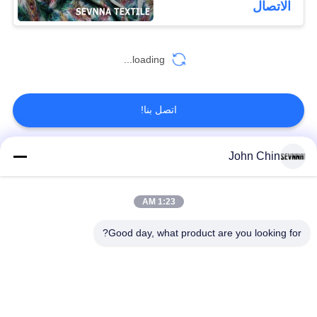
الاتصال
loading...
اتصل بنا!
John Chin
فئات شعبية
جميع
1:23 AM
أقمشة الملابس المعاد
أقمشة نايلون معاد
تدويرها
تدويرها
Good day, what product are you looking for?
أقمشة بوليستر معاد
أقمشة ليكرا المعاد
تدويره
تدويرها