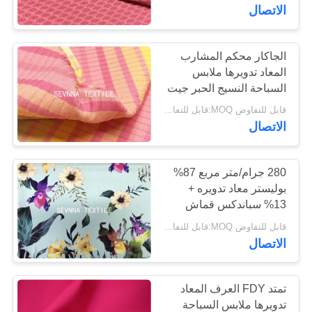
والصيف نمط Tankini
الاتصال
جولة
في
الجاكار محكم المشارب
المعاد تدويرها ملابس
المعمل
السباحة النسيج الحبر جيت
الطباعة الرقمية حسب
قابل للتفاوض MOQ:قابل للتفاوض
الطلب
مراقبة
الاتصال
الجودة
280 جرام/متر مربع 87%
بوليستر معاد تدويره +
اتصل
13% سباندكس قماش
بنا
ملابس سباحة
قابل للتفاوض MOQ:قابل للتفاوض
الاتصال
أخبار
تمتد FDY العرف المعاد
حالات
تدويرها ملابس السباحة