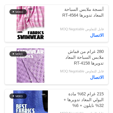
أنسجة ملابس السباحة
خريطة
المعاد تدويرها RT-4564
الموقع
قابل للتفاوض MOQ:Negotiable
الاتصال
PRIVACY
POLICY
280 غرام من قماش
ملابس السباحة المعاد
تدويرها RT-4158
قابل للتفاوض MOQ:Negotiable
الاتصال
215 غرام 62% مادة
البولي المعاد تدويرها +
32% نايلون + 6%
سباندكس مادة ملابس