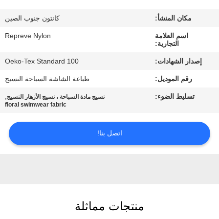
مكان المنشأ:
كانتون جنوب الصين
جولة
اسم العلامة
Repreve Nylon
في
التجارية:
المعمل
إصدار الشهادات:
Oeko-Tex Standard 100
رقم الموديل:
طباعة الشاشة السباحة النسيج
مراقبة
تسليط الضوء:
,
نسيج مادة السباحة ، نسيج الأزهار النسيج
الجودة
floral swimwear fabric
اتصل
اتصل بنا!
بنا
أخبار
منتجات مماثلة
حالات