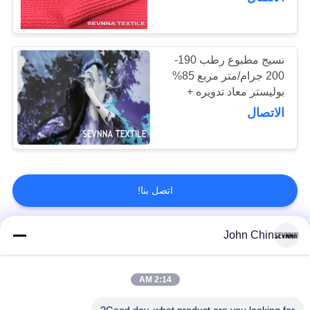
السباحة بانديو
نسيج مطبوع رطب 190-
200 جرام/متر مربع 85%
بوليستر معاد تدويره +
15% سباندكس YCTP-
الاتصال
064
اتصل بنا!
John Chin
فئات شعبية
جميع
2:14 AM
أقمشة الملابس المعاد
أقمشة نايلون معاد
تدويرها
تدويرها