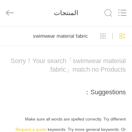
-
2026
SEVNNA
المنتجات
TEXTILE.
All
Rights
Reserved.
منزل،
swimwear material fabric
بيت
منتجات
Sorry！Your search「swimwear material
fabric」match no Products.
عرض
الواقع
Suggestions：
الافتراضي
معلومات
Make sure all words are spelled correctly. Try different
عنا
Request a quote.
keywords. Try more general keywords. Or