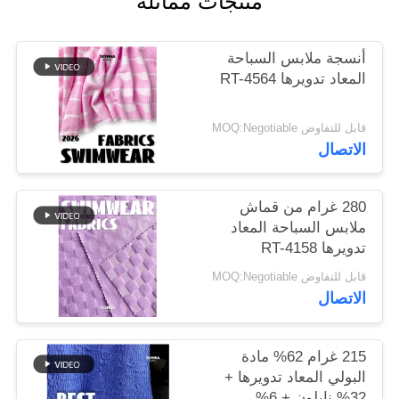
منتجات مماثلة
خريطة
أنسجة ملابس السباحة
الموقع
المعاد تدويرها RT-4564
قابل للتفاوض MOQ:Negotiable
PRIVACY
الاتصال
POLICY
280 غرام من قماش
ملابس السباحة المعاد
تدويرها RT-4158
قابل للتفاوض MOQ:Negotiable
الاتصال
215 غرام 62% مادة
البولي المعاد تدويرها +
32% نايلون + 6%