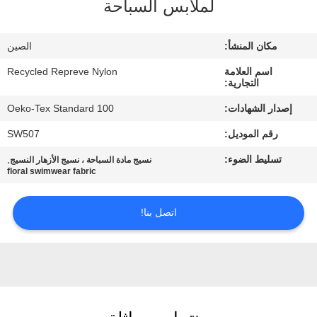
لملابس السباحة
جولة
مكان المنشأ:
الصين
في
اسم العلامة
Recycled Repreve Nylon
المعمل
التجارية:
إصدار الشهادات:
Oeko-Tex Standard 100
مراقبة
رقم الموديل:
SW507
الجودة
تسليط الضوء:
,
نسيج مادة السباحة ، نسيج الأزهار النسيج
floral swimwear fabric
اتصل
اتصل بنا!
بنا
أخبار
حالات