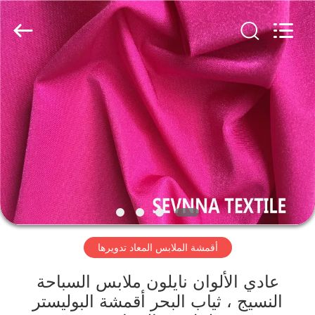
-
2026
SEVNNA
TEXTILE.
All
Rights
Reserved.
منزل،
بيت
منتجات
عرض
الواقع
الافتراضي
أقمشة الملابس المعاد تدويرها
معلومات
عادي الألوان نايلون ملابس السباحة
النسيج ، ثياب البحر أقمشة البوليستر
عنا