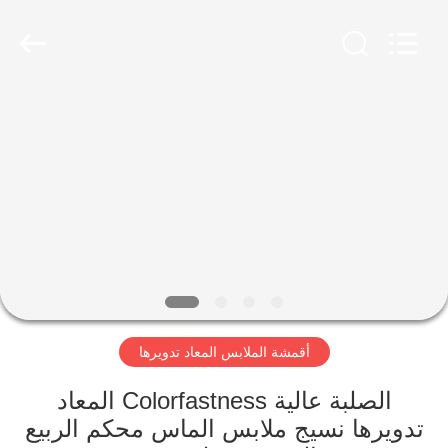
-
2026
SEVNNA
TEXTILE.
All
Rights
Reserved.
منزل،
بيت
منتجات
عرض
الواقع
الافتراضي
أقمشة الملابس المعاد تدويرها
معلومات
الصلبة عالية Colorfastness المعاد
تدويرها نسيج ملابس الماس محكم الربيع
عنا