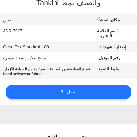
والصيف نمط Tankini
جولة
مكان المنشأ:
الصين
في
اسم العلامة
JDR-7067
المعمل
التجارية:
إصدار الشهادات:
Oeko Tex Standard 100
مراقبة
رقم الموديل:
نسيج ملابس معاد تدويره
الجودة
تسليط الضوء:
,
نسيج المواد ملابس السباحة ، نسيج ملابس السباحة الأزهار
floral swimwear fabric
اتصل
اتصل بنا!
بنا
أخبار
حالات