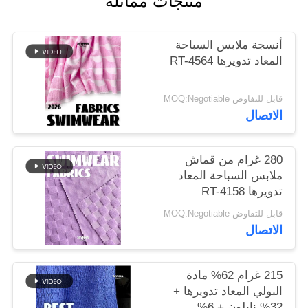
منتجات مماثلة
خريطة
أنسجة ملابس السباحة
الموقع
المعاد تدويرها RT-4564
قابل للتفاوض MOQ:Negotiable
PRIVACY
الاتصال
POLICY
280 غرام من قماش
ملابس السباحة المعاد
تدويرها RT-4158
قابل للتفاوض MOQ:Negotiable
الاتصال
215 غرام 62% مادة
البولي المعاد تدويرها +
32% نايلون + 6%