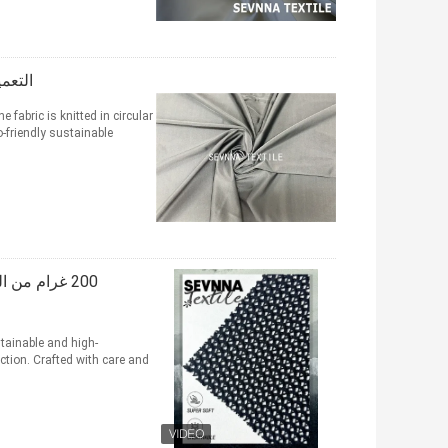
التعمي
 fabric is knitted in circular
riendly sustainable ...
200 غرام من
tainable and high-
tion. Crafted with care and