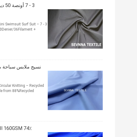
ini Swimsuit Surf Suit –
50Denier/36Filament +
cular Knitting – Recycled
ade from 88%Recycled