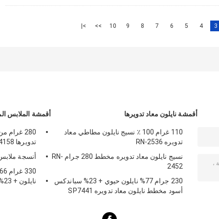
>|
>>
10
9
8
7
6
5
4
3
أقمشة نايلون معاد تدويرها
أقمشة الملابس المع
110 غرام 100 ٪ نسيج نايلون مطاطي معاد
280 غرام 
تدويره RN-2536
تدويرها RT-4158
نسيج نايلون معاد تدويره مخطط 280 جرام RN-
أنسجة ملابس الس
2452
230 جرام 77% نايلون حيوي + 23% سباندكس
نا
أسود مخطط نايلون معاد تدويره SP7441
تدويرها للشا