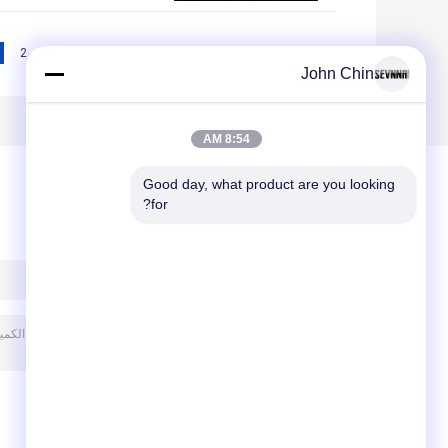
2
1
<<
|<
Page 3 of 10
John Chin
8:54 AM
Good day, what product are you looking 
for?
ترك رسالة