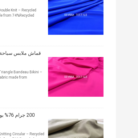
ouble Knit – Recycled
ade from 74%Recycled
riangle Bandeau Bikini –
fabric made from
tting Circular – Recycled