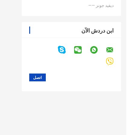
—— ديفيد جونز
ابن دردش الآن