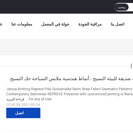
يبحث
اتصل بنا
مراقبة الجودة
جولة في المعمل
معلومات عنا
عر
 صديقة للبيئة النسيج ، أنماط هندسية ملابس السباحة حك النسيج
Jersey Knitting Repreve Poly Sustainable Swim Wear Fabric Geometric Patter
Contemporary Swimwear REPREVE Polyester with customized printing is flexi
for any of new ...
قراءة المزيد
2021-05-24 10:42:56
اتصل