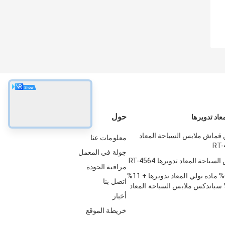
حول
اد تدويرها
من قماش ملابس السباحة المعاد
معلومات عنا
جولة في المعمل
باحة المعاد تدويرها RT-4564
مراقبة الجودة
330 غرام 66% مادة بولي المعاد تدويرها + 11%
اتصل بنا
يلون + 23% سباندكس ملابس السباحة المعاد
طئ والبركة
أخبار
خريطة الموقع