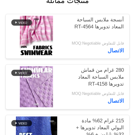
منتجات مماثلة
خريطة
أنسجة ملابس السباحة
الموقع
المعاد تدويرها RT-4564
قابل للتفاوض MOQ:Negotiable
PRIVACY
الاتصال
POLICY
280 غرام من قماش
ملابس السباحة المعاد
تدويرها RT-4158
قابل للتفاوض MOQ:Negotiable
الاتصال
215 غرام 62% مادة
البولي المعاد تدويرها +
32% نايلون + 6%