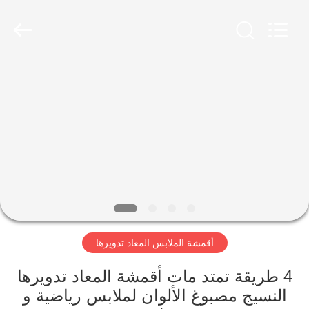
-
2026
SEVNNA
TEXTILE.
All
Rights
Reserved.
منزل،
بيت
منتجات
عرض
الواقع
الافتراضي
أقمشة الملابس المعاد تدويرها
معلومات
4 طريقة تمتد مات أقمشة المعاد تدويرها
النسيج مصبوغ الألوان لملابس رياضية و
عنا