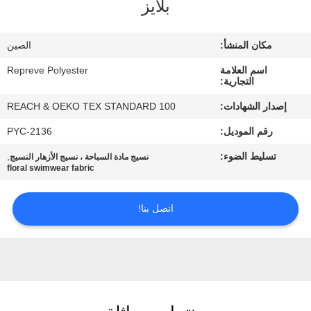
بلايز
جولة
مكان المنشأ:
الصين
في
اسم العلامة
Repreve Polyester
المعمل
التجارية:
إصدار الشهادات:
REACH & OEKO TEX STANDARD 100
مراقبة
رقم الموديل:
PYC-2136
الجودة
تسليط الضوء:
,
نسيج مادة السباحة ، نسيج الأزهار النسيج
floral swimwear fabric
اتصل
اتصل بنا!
بنا
أخبار
حالات