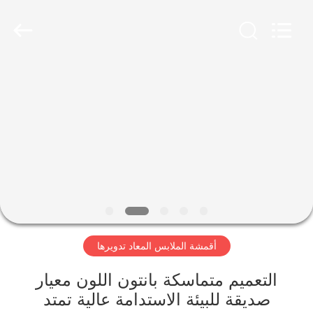
-
2026
SEVNNA
TEXTILE.
All
Rights
Reserved.
منزل،
بيت
منتجات
عرض
الواقع
الافتراضي
أقمشة الملابس المعاد تدويرها
معلومات
التعميم متماسكة بانتون اللون معيار
صديقة للبيئة الاستدامة عالية تمتد
عنا