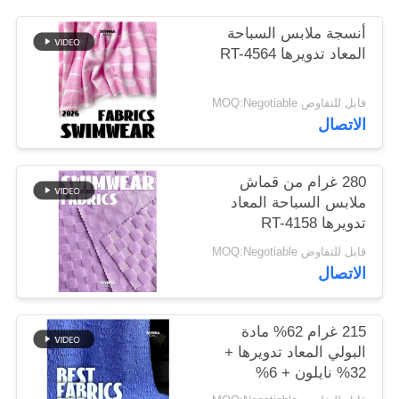
أنسجة ملابس السباحة
خريطة
المعاد تدويرها RT-4564
الموقع
قابل للتفاوض MOQ:Negotiable
الاتصال
PRIVACY
POLICY
280 غرام من قماش
ملابس السباحة المعاد
تدويرها RT-4158
قابل للتفاوض MOQ:Negotiable
الاتصال
215 غرام 62% مادة
البولي المعاد تدويرها +
32% نايلون + 6%
سباندكس مادة ملابس