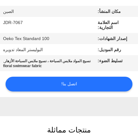
مكان المنشأ:
الصين
جولة
اسم العلامة
JDR-7067
في
التجارية:
المعمل
إصدار الشهادات:
Oeko Tex Standard 100
رقم الموديل:
البوليستر المعاد تدويره
مراقبة
تسليط الضوء:
,
نسيج المواد ملابس السباحة ، نسيج ملابس السباحة الأزهار
الجودة
floral swimwear fabric
اتصل
اتصل بنا!
بنا
أخبار
منتجات مماثلة
حالات