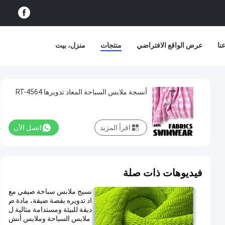
نا
عرض الواقع الافتراضي
منتجات
منزل، بيت
أنسجة ملابس السباحة المعاد تدويرها RT-4564
اقرأ المزيد
اتصل الآن
فيديوهات ذات صلة
نسيج ملابس سباحة صيفي مع
اد تدويره بقصة ضيقة، مادة ص
ديقة للبيئة ومستدامة مثالية ل
ملابس السباحة وملابس أنش