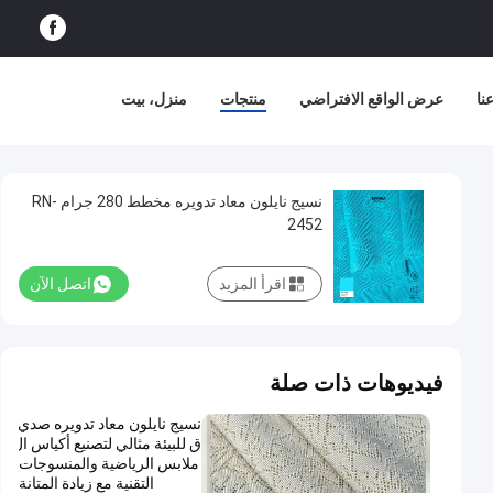
نا
عرض الواقع الافتراضي
منتجات
منزل، بيت
نسيج نايلون معاد تدويره مخطط 280 جرام RN-
2452
اقرأ المزيد
اتصل الآن
فيديوهات ذات صلة
نسيج نايلون معاد تدويره صدي
ق للبيئة مثالي لتصنيع أكياس ال
ملابس الرياضية والمنسوجات
التقنية مع زيادة المتانة