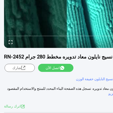
نسيج نايلون معاد تدويره مخطط 280 جرام RN-2452
اتصل الآن
شارك
نسيج النايلون خفيفة الوزن
تدويره 280 غرام النموذج RN-2452 هو 280gsm نسيج نايلون معاد تدويره. تسجل هذه الصفحة البناء المحدد للمنتج والاستخدام المقصود
يد
اترك رسالة