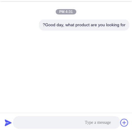
4:31 PM
جولة
في
Good day, what product are you looking for?
المعمل
مراقبة
الجودة
اتصل
بنا
380 غرام 49٪ البولي المعاد تدويرها + 33٪ نايلون + 18٪ سباندكس
أخبار
نسيج البوليستر المعاد تدويره للخياطة الدائرية
أقمشة بوليستر معاد تدويره
2026-07-29
37 الرؤى
حالات