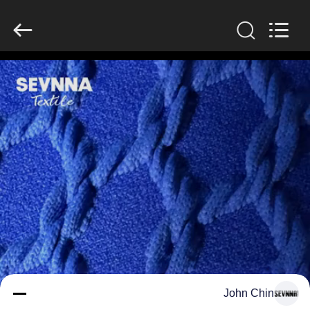
-
2026
SEVNNA
TEXTILE.
All
Rights
Reserved.
منزل،
بيت
منتجات
عرض
الواقع
الافتراضي
معلومات
John Chin
عنا