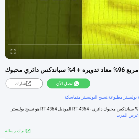
اتصل الآن
شارك
بوليستر مطبوعة,نسيج البوليستر متماسكة
نسيج بوليستر معاد تدويره 240 جرام/متر مربع 96% بوليستر معاد تدويره + 4% سباندكس محبوك دائري - RT-4364 الموديل RT-4364 هو نسيج بوليستر
عرض المزيد
اترك رسالة