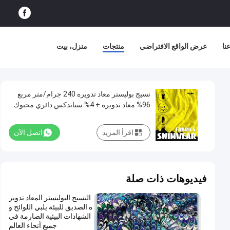
نا
عرض الواقع الافتراضي
منتجات
منزل، بيت
نسيج بوليستر معاد تدويره 240 جرام/متر مربع
96% معاد تدويره + 4% سباندكس دائري محبوك
اقرأ المزيد
اتصل الآن
فيديوهات ذات صلة
النسيج البوليستر المعاد تدوير
ه الصديق للبيئة يلبي اللوائح و
الشهادات البيئية الصارمة في
جميع أنحاء العالم