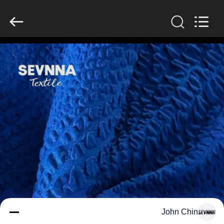
-
2026
SEVNNA
TEXTILE.
All
Rights
Reserved.
منزل،
بيت
منتجات
عرض
الواقع
الافتراضي
معلومات
John Chin
عنا