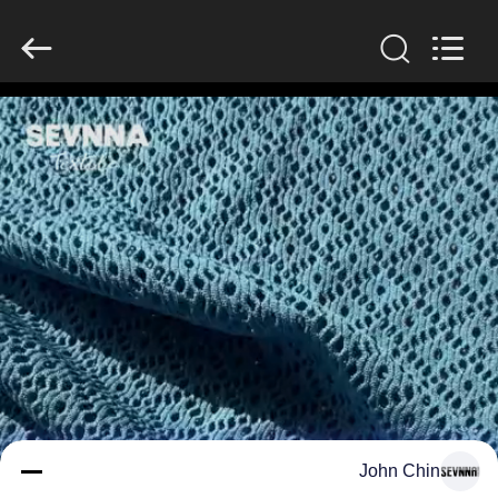
-
2026
SEVNNA
TEXTILE.
All
Rights
Reserved.
منزل،
بيت
منتجات
عرض
الواقع
الافتراضي
معلومات
John Chin
عنا