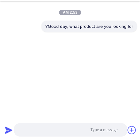
2:53 AM
جولة
في
Good day, what product are you looking for?
المعمل
مراقبة
الجودة
اتصل
بنا
الحياكة البناء الحياكة الدائرية المواد النيلونية المستعملة للمواد
أخبار
النيلونية المعاد تدويرها
أقمشة نايلون معاد تدويرها
2025-01-03
34 الرؤى
حالات