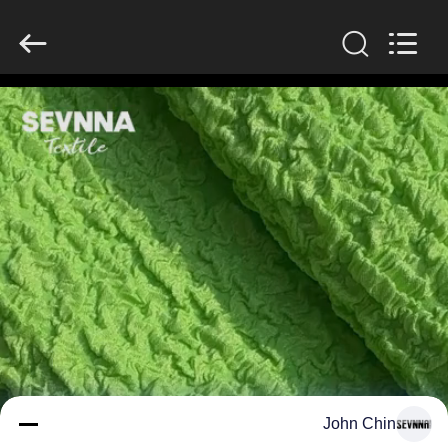
-
2026
SEVNNA
TEXTILE.
All
Rights
Reserved.
منزل،
بيت
منتجات
عرض
الواقع
الافتراضي
معلومات
John Chin
عنا