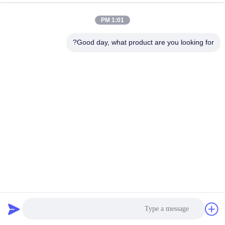
1:01 PM
جولة
في
Good day, what product are you looking for?
المعمل
مراقبة
الجودة
اتصل
بنا
أخبار
نسيج النيلون المعاد تدويره عالية الأداء المستدام
أقمشة نايلون معاد تدويرها
2025-03-05
7 الرؤى
حالات