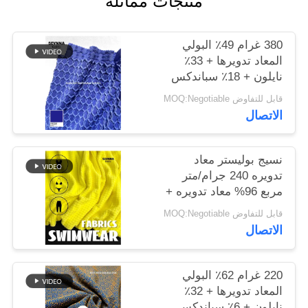
منتجات مماثلة
خريطة
380 غرام 49٪ البولي
الموقع
المعاد تدويرها + 33٪
نايلون + 18٪ سباندكس
نسيج البوليستر المعاد
قابل للتفاوض MOQ:Negotiable
PRIVACY
تدويره للخياطة الدائرية
الاتصال
POLICY
نسيج بوليستر معاد
تدويره 240 جرام/متر
مربع 96% معاد تدويره +
4% سباندكس دائري
قابل للتفاوض MOQ:Negotiable
محبوك
الاتصال
220 غرام 62٪ البولي
المعاد تدويرها + 32٪
نايلون + 6٪ سباندكس