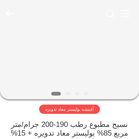
-
2026
SEVNNA
TEXTILE.
All
Rights
Reserved.
منزل،
بيت
منتجات
عرض
الواقع
الافتراضي
أقمشة بوليستر معاد تدويره
معلومات
نسيج مطبوع رطب 190-200 جرام/متر
مربع 85% بوليستر معاد تدويره + 15%
عنا