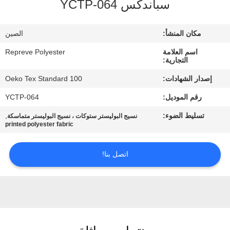
سباندكس YCTP-064
جولة
مكان المنشأ:
الصين
في
اسم العلامة
Repreve Polyester
المعمل
التجارية:
إصدار الشهادات:
Oeko Tex Standard 100
مراقبة
رقم الموديل:
YCTP-064
الجودة
تسليط الضوء:
,
نسيج البوليستر ستوكات ، نسيج البوليستر متماسكة
printed polyester fabric
اتصل
اتصل بنا!
بنا
أخبار
حالات